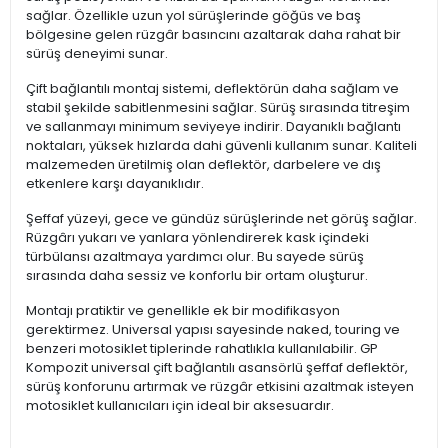
sağlar. Özellikle uzun yol sürüşlerinde göğüs ve baş
bölgesine gelen rüzgâr basıncını azaltarak daha rahat bir
sürüş deneyimi sunar.
Çift bağlantılı montaj sistemi, deflektörün daha sağlam ve
stabil şekilde sabitlenmesini sağlar. Sürüş sırasında titreşim
ve sallanmayı minimum seviyeye indirir. Dayanıklı bağlantı
noktaları, yüksek hızlarda dahi güvenli kullanım sunar. Kaliteli
malzemeden üretilmiş olan deflektör, darbelere ve dış
etkenlere karşı dayanıklıdır.
Şeffaf yüzeyi, gece ve gündüz sürüşlerinde net görüş sağlar.
Rüzgârı yukarı ve yanlara yönlendirerek kask içindeki
türbülansı azaltmaya yardımcı olur. Bu sayede sürüş
sırasında daha sessiz ve konforlu bir ortam oluşturur.
Montajı pratiktir ve genellikle ek bir modifikasyon
gerektirmez. Universal yapısı sayesinde naked, touring ve
benzeri motosiklet tiplerinde rahatlıkla kullanılabilir. GP
Kompozit universal çift bağlantılı asansörlü şeffaf deflektör,
sürüş konforunu artırmak ve rüzgâr etkisini azaltmak isteyen
motosiklet kullanıcıları için ideal bir aksesuardır.