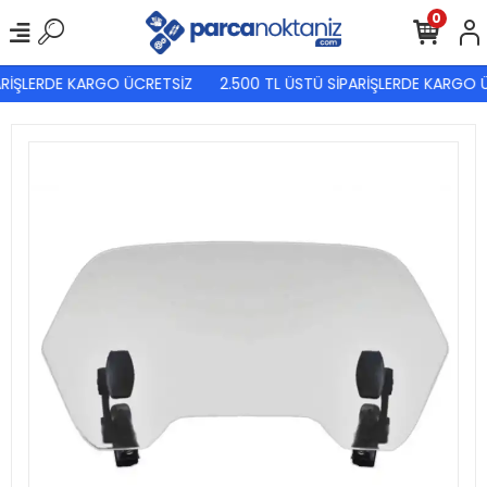
0
RİŞLERDE KARGO ÜCRETSİZ
2.500 TL ÜSTÜ SİPARİŞLERDE KARGO Ü