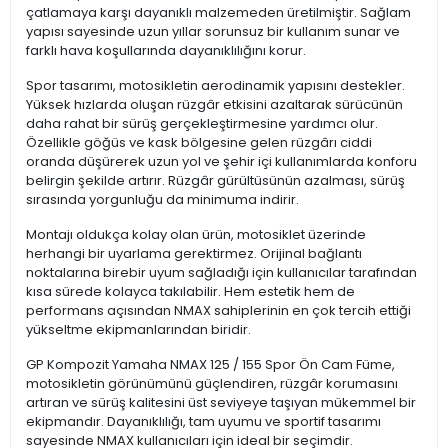
çatlamaya karşı dayanıklı malzemeden üretilmiştir. Sağlam
yapısı sayesinde uzun yıllar sorunsuz bir kullanım sunar ve
farklı hava koşullarında dayanıklılığını korur.
Spor tasarımı, motosikletin aerodinamik yapısını destekler.
Yüksek hızlarda oluşan rüzgâr etkisini azaltarak sürücünün
daha rahat bir sürüş gerçekleştirmesine yardımcı olur.
Özellikle göğüs ve kask bölgesine gelen rüzgârı ciddi
oranda düşürerek uzun yol ve şehir içi kullanımlarda konforu
belirgin şekilde artırır. Rüzgâr gürültüsünün azalması, sürüş
sırasında yorgunluğu da minimuma indirir.
Montajı oldukça kolay olan ürün, motosiklet üzerinde
herhangi bir uyarlama gerektirmez. Orijinal bağlantı
noktalarına birebir uyum sağladığı için kullanıcılar tarafından
kısa sürede kolayca takılabilir. Hem estetik hem de
performans açısından NMAX sahiplerinin en çok tercih ettiği
yükseltme ekipmanlarından biridir.
GP Kompozit Yamaha NMAX 125 / 155 Spor Ön Cam Füme,
motosikletin görünümünü güçlendiren, rüzgâr korumasını
artıran ve sürüş kalitesini üst seviyeye taşıyan mükemmel bir
ekipmandır. Dayanıklılığı, tam uyumu ve sportif tasarımı
sayesinde NMAX kullanıcıları için ideal bir seçimdir.