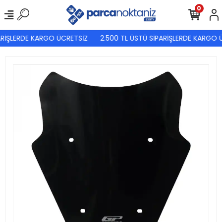
0
RİŞLERDE KARGO ÜCRETSİZ
2.500 TL ÜSTÜ SİPARİŞLERDE KARGO Ü