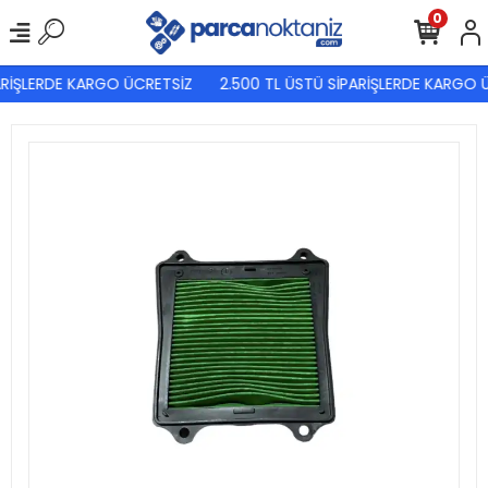
0
RİŞLERDE KARGO ÜCRETSİZ
2.500 TL ÜSTÜ SİPARİŞLERDE KARGO Ü