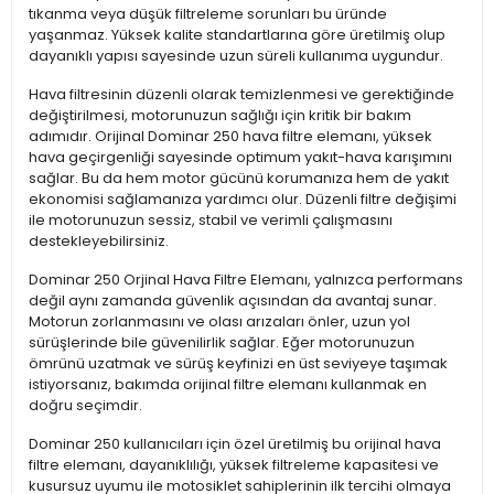
tıkanma veya düşük filtreleme sorunları bu üründe
yaşanmaz. Yüksek kalite standartlarına göre üretilmiş olup
dayanıklı yapısı sayesinde uzun süreli kullanıma uygundur.
Hava filtresinin düzenli olarak temizlenmesi ve gerektiğinde
değiştirilmesi, motorunuzun sağlığı için kritik bir bakım
adımıdır. Orijinal Dominar 250 hava filtre elemanı, yüksek
hava geçirgenliği sayesinde optimum yakıt-hava karışımını
sağlar. Bu da hem motor gücünü korumanıza hem de yakıt
ekonomisi sağlamanıza yardımcı olur. Düzenli filtre değişimi
ile motorunuzun sessiz, stabil ve verimli çalışmasını
destekleyebilirsiniz.
Dominar 250 Orjinal Hava Filtre Elemanı, yalnızca performans
değil aynı zamanda güvenlik açısından da avantaj sunar.
Motorun zorlanmasını ve olası arızaları önler, uzun yol
sürüşlerinde bile güvenilirlik sağlar. Eğer motorunuzun
ömrünü uzatmak ve sürüş keyfinizi en üst seviyeye taşımak
istiyorsanız, bakımda orijinal filtre elemanı kullanmak en
doğru seçimdir.
Dominar 250 kullanıcıları için özel üretilmiş bu orijinal hava
filtre elemanı, dayanıklılığı, yüksek filtreleme kapasitesi ve
kusursuz uyumu ile motosiklet sahiplerinin ilk tercihi olmaya