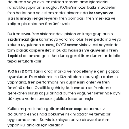
doldurma veya eksilen miktarı tamamlama işlemlerini
rahatlıkla yapmanızı sağlar. P.Ofisi’nin özel katkı maddeleri,
fren hatlarında ve sistem metal aksamında
korozyon ve
paslanmayı
engelleyerek fren pompası, fren merkezi ve
kaliper pistonlarının ömrünü uzatır.
Bu fren sıvısı, fren sistemindeki piston ve keçe gruplarının
sızdırmazlığını
korumaya yardımcı olur. Fren pedalına veya
koluna uygulanan basınç, DOT3 sıvının viskozitesi sayesinde
tam olarak kalipere iletilir; bu da
hassas ve güvenilir fren
tepkisi
anlamına gelir. Ani duruş gerektiren durumlarda bile
tepkiler tutarlı kalır.
P.Ofisi DOT3
, farklı araç marka ve modelleriyle geniş çapta
uyumludur. Fren sisteminizi düzenli olarak bu yağla bakımını
yapmanız, fren performansının düşmesini önler ve fren
ömrünü artırır. Özellikle şehir içi kullanımda sık frenleme
gerektiren sürüş koşullarında bu fren yağı, her seferinde aynı
düzeyde verim sunacak şekilde tasarlanmıştır.
Kullanımı pratik hale getiren
döner cap
tasarımı, sıvı
doldurma esnasında dökülme riskini azaltır ve temiz bir
uygulama sunar. Servis teknisyenleri ve bireysel bakım
yapan kullanıcılar için idealdir.