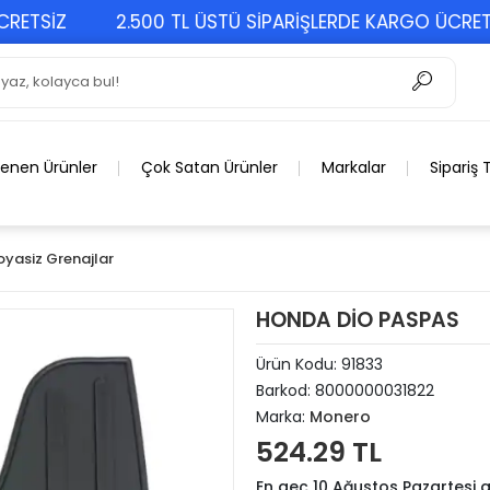
SİZ
2.500 TL ÜSTÜ SİPARİŞLERDE KARGO ÜCRETSİZ
lenen Ürünler
Çok Satan Ürünler
Markalar
Sipariş 
oyasiz Grenajlar
HONDA DİO PASPAS
Ürün Kodu:
91833
Barkod:
8000000031822
Marka:
Monero
524.29 TL
En geç 10 Ağustos Pazartesi