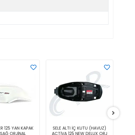
ER 125 YAN KAPAK
SELE ALTI İÇ KUTU (HAVUZ)
AKÜ 
 SAĞ ORJİNAL
ACTİVA 125 NEW DELUX ORJ