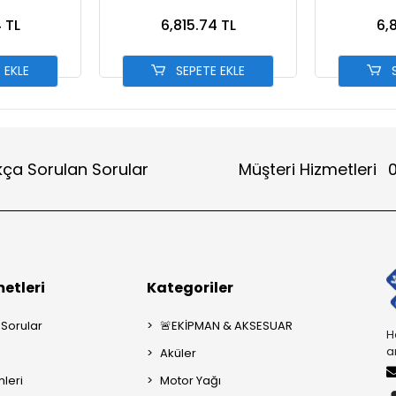
 TL
6,815.74 TL
6,
 EKLE
SEPETE EKLE
S
kça Sorulan Sorular
Müşteri Hizmetleri
0
etleri
Kategoriler
 Sorular
🚨EKİPMAN & AKSESUAR
H
a
Aküler
mleri
Motor Yağı