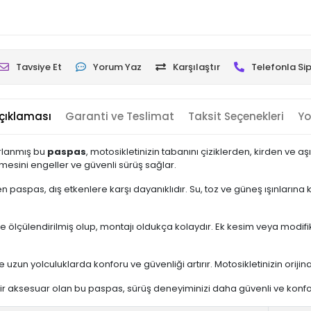
Tavsiye Et
Yorum Yaz
Karşılaştır
Telefonla Sip
çıklaması
Garanti ve Teslimat
Taksit Seçenekleri
Yo
arlanmış bu
paspas
, motosikletinizin tabanını çiziklerden, kirden ve
mesini engeller ve güvenli sürüş sağlar.
aspas, dış etkenlere karşı dayanıklıdır. Su, toz ve güneş ışınlarına 
ölçülendirilmiş olup, montajı oldukça kolaydır. Ek kesim veya modifika
e uzun yolculuklarda konforu ve güvenliği artırır. Motosikletinizin orij
k bir aksesuar olan bu paspas, sürüş deneyiminizi daha güvenli ve konfor