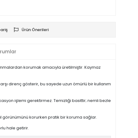
ariş
Ürün Önerileri
rumlar
 aşınmalardan korumak amacıyla üretilmiştir. Kaymaz
karşı direnç gösterir, bu sayede uzun ömürlü bir kullanım
syon işlemi gerektirmez. Temizliği basittir; nemli bezle
inal görünümünü korurken pratik bir koruma sağlar.
lu hale getirir.