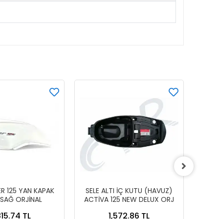
ER 125 YAN KAPAK
SELE ALTI İÇ KUTU (HAVUZ)
AKÜ 
 SAĞ ORJİNAL
ACTİVA 125 NEW DELUX ORJ
815.74 TL
1,572.86 TL