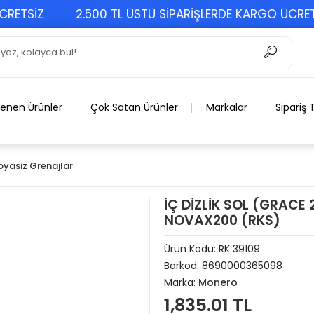
TSİZ
2.500 TL ÜSTÜ SİPARİŞLERDE KARGO ÜCRETSİZ
lenen Ürünler
Çok Satan Ürünler
Markalar
Sipariş 
oyasiz Grenajlar
İÇ DİZLİK SOL (GRAC
NOVAX200 (RKS)
Ürün Kodu:
RK 39109
Barkod:
8690000365098
Marka:
Monero
1,835.01 TL