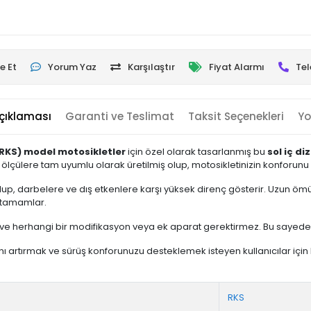
e Et
Yorum Yaz
Karşılaştır
Fiyat Alarmı
Tel
çıklaması
Garanti ve Teslimat
Taksit Seçenekleri
Yo
RKS) model motosikletler
için özel olarak tasarlanmış bu
sol iç diz
al ölçülere tam uyumlu olarak üretilmiş olup, motosikletinizin konforu
up, darbelere ve dış etkenlere karşı yüksek direnç gösterir. Uzun ömürl
ı tamamlar.
r ve herhangi bir modifikasyon veya ek aparat gerektirmez. Bu sayede hızl
ğını artırmak ve sürüş konforunuzu desteklemek isteyen kullanıcılar için
RKS