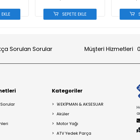
 EKLE
SEPETE EKLE
S
kça Sorulan Sorular
Müşteri Hizmetleri
0
etleri
Kategoriler
 Sorular
🚨EKİPMAN & AKSESUAR
H
a
Aküler
mleri
Motor Yağı
ATV Yedek Parça