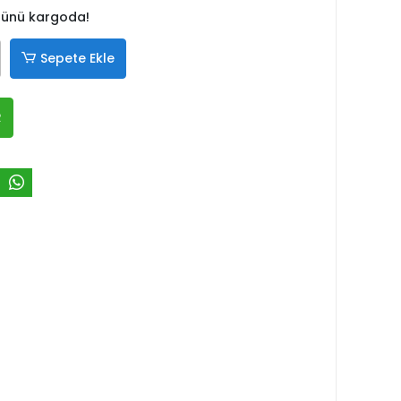
 günü kargoda!
Sepete Ekle
R