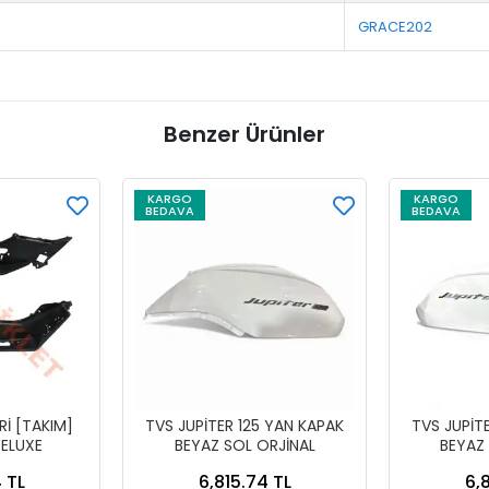
GRACE202
Benzer Ürünler
KARGO
KARGO
BEDAVA
BEDAVA
İ [TAKIM]
TVS JUPİTER 125 YAN KAPAK
TVS JUPİT
ELUXE
BEYAZ SOL ORJİNAL
BEYAZ
 TL
6,815.74 TL
6,