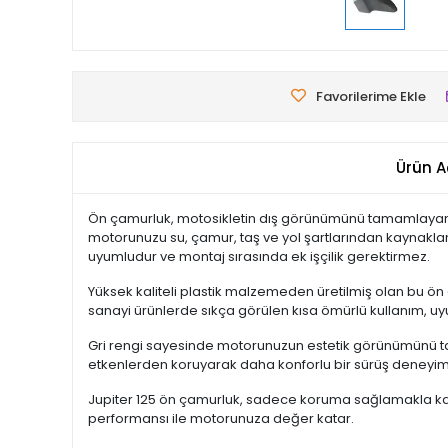
Favorilerime Ekle
Ürün A
Ön çamurluk, motosikletin dış görünümünü tamamlayan
motorunuzu su, çamur, taş ve yol şartlarından kaynaklana
uyumludur ve montaj sırasında ek işçilik gerektirmez.
Yüksek kaliteli plastik malzemeden üretilmiş olan bu ön ç
sanayi ürünlerde sıkça görülen kısa ömürlü kullanım, u
Gri rengi sayesinde motorunuzun estetik görünümünü ta
etkenlerden koruyarak daha konforlu bir sürüş deneyimi
Jupiter 125 ön çamurluk, sadece koruma sağlamakla kalm
performansı ile motorunuza değer katar.