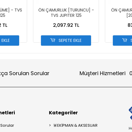
ÜME] - TVS
ÖN ÇAMURLUK [TURUNCU] -
ÖN ÇAMUR
125
TVS JUPITER 125
[2
2 TL
2,097.92 TL
8
 EKLE
SEPETE EKLE
S
kça Sorulan Sorular
Müşteri Hizmetleri
0
etleri
Kategoriler
 Sorular
🚨EKİPMAN & AKSESUAR
H