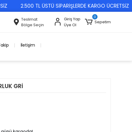
2.500 TL ÜSTÜ SİPARİŞLERDE KARGO ÜCRETSİZ
0
Giriş Yap
Teslimat
Sepetim
Bölge Seçin
Üye Ol
Takip
İletişim
RLUK GRİ
 günü kargoda!