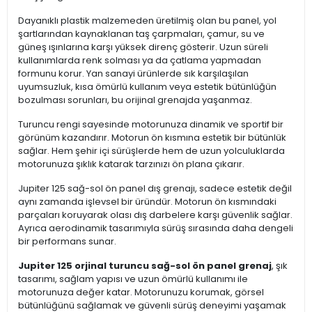
Dayanıklı plastik malzemeden üretilmiş olan bu panel, yol
şartlarından kaynaklanan taş çarpmaları, çamur, su ve
güneş ışınlarına karşı yüksek direnç gösterir. Uzun süreli
kullanımlarda renk solması ya da çatlama yapmadan
formunu korur. Yan sanayi ürünlerde sık karşılaşılan
uyumsuzluk, kısa ömürlü kullanım veya estetik bütünlüğün
bozulması sorunları, bu orijinal grenajda yaşanmaz.
Turuncu rengi sayesinde motorunuza dinamik ve sportif bir
görünüm kazandırır. Motorun ön kısmına estetik bir bütünlük
sağlar. Hem şehir içi sürüşlerde hem de uzun yolculuklarda
motorunuza şıklık katarak tarzınızı ön plana çıkarır.
Jupiter 125 sağ-sol ön panel dış grenajı, sadece estetik değil
aynı zamanda işlevsel bir üründür. Motorun ön kısmındaki
parçaları koruyarak olası dış darbelere karşı güvenlik sağlar.
Ayrıca aerodinamik tasarımıyla sürüş sırasında daha dengeli
bir performans sunar.
Jupiter 125 orjinal turuncu sağ-sol ön panel grenaj
, şık
tasarımı, sağlam yapısı ve uzun ömürlü kullanımı ile
motorunuza değer katar. Motorunuzu korumak, görsel
bütünlüğünü sağlamak ve güvenli sürüş deneyimi yaşamak