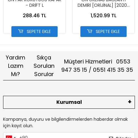
- DRİFT L
DEMİRİ [ORİJİNAL] [2020-
2024] PCX-[50311-K1Z-J10]
288.46 TL
1,520.99 TL
SEPETE EKLE
SEPETE EKLE
Yardım
Sıkça
Müşteri Hizmetleri
0553
Lazım
Sorulan
947 35 15 / 0551 415 35 35
Mı?
Sorular
Kurumsal
Kampanya, duyuru ve bilgilendirmelerden haberdar olmak
için kayıt olun.