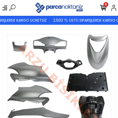
0
RİŞLERDE KARGO ÜCRETSİZ
2.500 TL ÜSTÜ SİPARİŞLERDE KARGO Ü