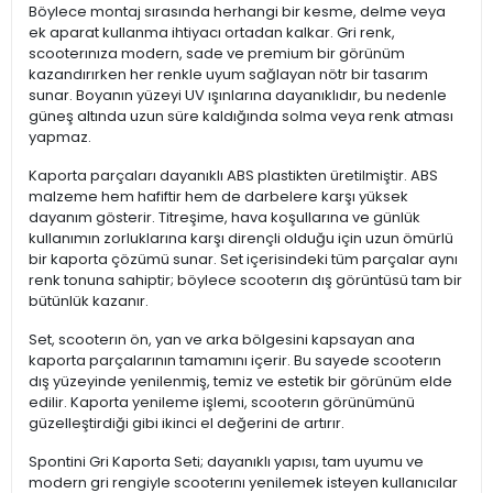
Böylece montaj sırasında herhangi bir kesme, delme veya
ek aparat kullanma ihtiyacı ortadan kalkar. Gri renk,
scooterınıza modern, sade ve premium bir görünüm
kazandırırken her renkle uyum sağlayan nötr bir tasarım
sunar. Boyanın yüzeyi UV ışınlarına dayanıklıdır, bu nedenle
güneş altında uzun süre kaldığında solma veya renk atması
yapmaz.
Kaporta parçaları dayanıklı ABS plastikten üretilmiştir. ABS
malzeme hem hafiftir hem de darbelere karşı yüksek
dayanım gösterir. Titreşime, hava koşullarına ve günlük
kullanımın zorluklarına karşı dirençli olduğu için uzun ömürlü
bir kaporta çözümü sunar. Set içerisindeki tüm parçalar aynı
renk tonuna sahiptir; böylece scooterın dış görüntüsü tam bir
bütünlük kazanır.
Set, scooterın ön, yan ve arka bölgesini kapsayan ana
kaporta parçalarının tamamını içerir. Bu sayede scooterın
dış yüzeyinde yenilenmiş, temiz ve estetik bir görünüm elde
edilir. Kaporta yenileme işlemi, scooterın görünümünü
güzelleştirdiği gibi ikinci el değerini de artırır.
Spontini Gri Kaporta Seti; dayanıklı yapısı, tam uyumu ve
modern gri rengiyle scooterını yenilemek isteyen kullanıcılar