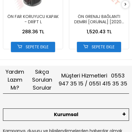
ÖN FAR KORUYUCU KAPAK
ÖN GRENAJ BAĞLANTI
- DRİFT L
DEMİRİ [ORİJİNAL] [2020-
2024] PCX-[50311-K1Z-J10]
288.36 TL
1,520.43 TL
SEPETE EKLE
SEPETE EKLE
Yardım
Sıkça
Müşteri Hizmetleri
0553
Lazım
Sorulan
947 35 15 / 0551 415 35 35
Mı?
Sorular
Kurumsal
Kampanya, duyuru ve bilgilendirmelerden haberdar olmak