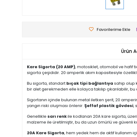
Favorilerime Ekle
Ürün A
Kare Sigorta (20 AMP)
, motosiklet, otomobil ve hafif t
sigorta çeşididir. 20 amperlik akım kapasitesiyle özellik
Bu sigorta, standart
bıçak tipi bağlantıya
sahip olup k
bir alet gerekmeden elle kolayca takılıp çıkarılabilir, bu
Sigortanın içinde bulunan metal iletken şerit, 20 amper
yangın riski oluşması önlenir.
Şeffaf plastik gövdesi
,
Genellikle
sarı renk
ile kodlanan 20A kare sigorta, üzerin
malzeme ile üretilmiştir, bu da uzun ömürlü ve güvenli k
20A Kare Sigorta
, hem yedek hem de aktif kullanım içi