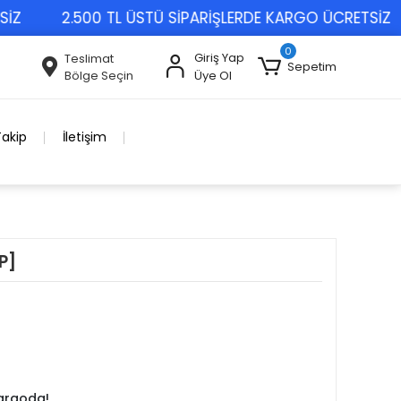
2.500 TL ÜSTÜ SİPARİŞLERDE KARGO ÜCRETSİZ
0
Giriş Yap
Teslimat
Sepetim
Bölge Seçin
Üye Ol
Takip
İletişim
P]
kargoda!