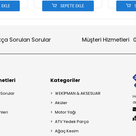
 EKLE
SEPETE EKLE
S
kça Sorulan Sorular
Müşteri Hizmetleri
0
etleri
Kategoriler
 Sorular
🚨EKİPMAN & AKSESUAR
H
a
Aküler
mleri
Motor Yağı
ATV Yedek Parça
Ağaç Kesim