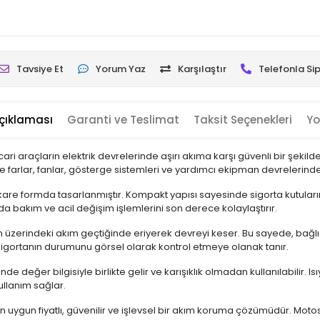
Tavsiye Et
Yorum Yaz
Karşılaştır
Telefonla Sip
çıklaması
Garanti ve Teslimat
Taksit Seçenekleri
Yo
icari araçların elektrik devrelerinde aşırı akıma karşı güvenli bir şekil
le farlar, fanlar, gösterge sistemleri ve yardımcı ekipman devrelerinde 
are formda tasarlanmıştır. Kompakt yapısı sayesinde sigorta kutularına
 da bakım ve acil değişim işlemlerini son derece kolaylaştırır.
in üzerindeki akım geçtiğinde eriyerek devreyi keser. Bu sayede, bağl
 sigortanın durumunu görsel olarak kontrol etmeye olanak tanır.
de değer bilgisiyle birlikte gelir ve karışıklık olmadan kullanılabilir.
ullanım sağlar.
n uygun fiyatlı, güvenilir ve işlevsel bir akım koruma çözümüdür. Motosi