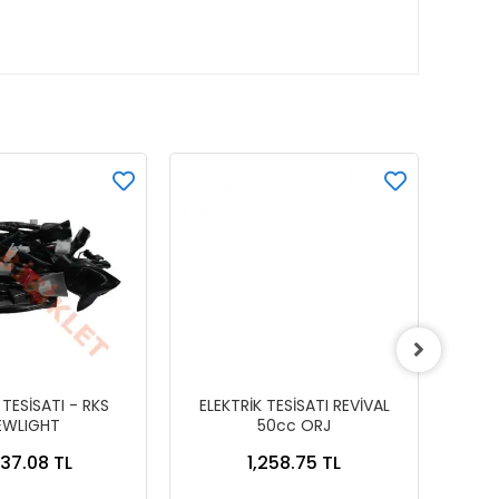
KAR
BEDA
 TESİSATI - RKS
ELEKTRİK TESİSATI REVİVAL
ELEKT
EWLIGHT
50cc ORJ
37.08 TL
1,258.75 TL