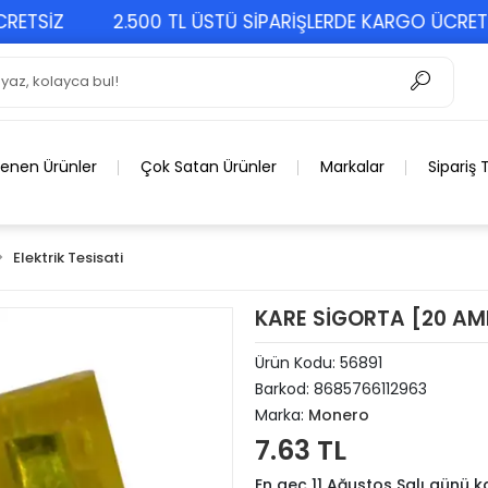
SİZ
2.500 TL ÜSTÜ SİPARİŞLERDE KARGO ÜCRETSİZ
lenen Ürünler
Çok Satan Ürünler
Markalar
Sipariş 
Elektrik Tesisati
KARE SİGORTA [20 AM
Ürün Kodu:
56891
Barkod:
8685766112963
Marka:
Monero
7.63 TL
En geç 11 Ağustos Salı günü 