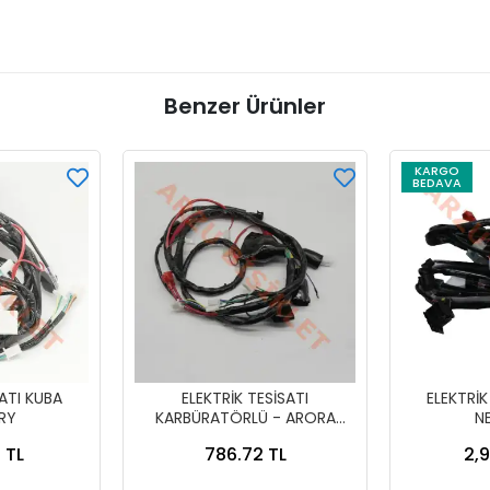
Benzer Ürünler
KARGO
BEDAVA
SATI KUBA
ELEKTRİK TESİSATI
ELEKTRİK
RY
KARBÜRATÖRLÜ - ARORA
N
FREEDOM
 TL
786.72 TL
2,9