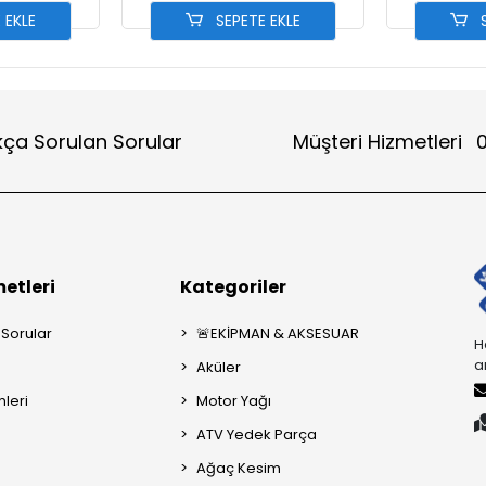
 EKLE
SEPETE EKLE
S
kça Sorulan Sorular
Müşteri Hizmetleri
0
etleri
Kategoriler
 Sorular
🚨EKİPMAN & AKSESUAR
H
a
Aküler
mleri
Motor Yağı
ATV Yedek Parça
Ağaç Kesim