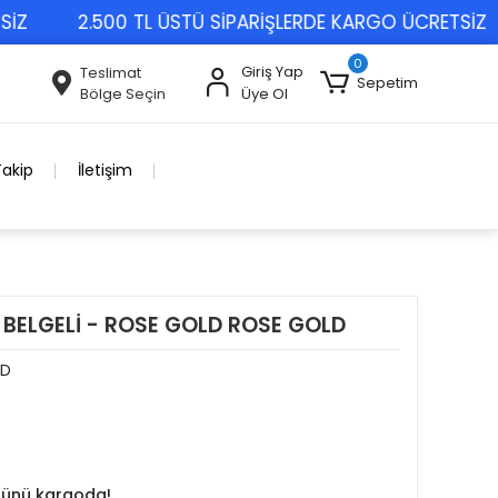
2.500 TL ÜSTÜ SİPARİŞLERDE KARGO ÜCRETSİZ
0
Giriş Yap
Teslimat
Sepetim
Bölge Seçin
Üye Ol
Takip
İletişim
 BELGELİ - ROSE GOLD ROSE GOLD
LD
 günü kargoda!