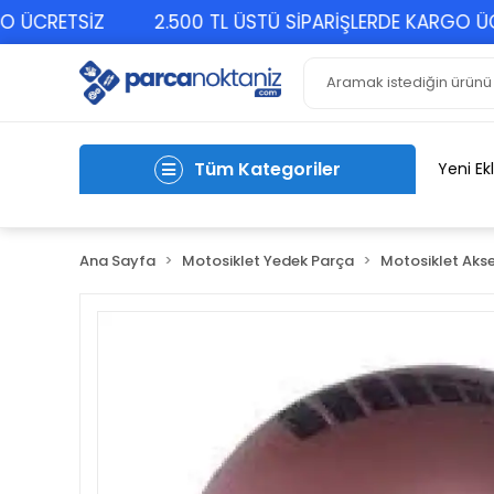
CRETSİZ
2.500 TL ÜSTÜ SİPARİŞLERDE KARGO ÜCRET
Tüm Kategoriler
Yeni Ek
Ana Sayfa
Motosiklet Yedek Parça
Motosiklet Akse