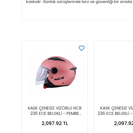
kaskıdır. Günlük sürüşlerinde tarz ve güvenliği bir arada 
KASK ÇENESİZ VİZÖRLÜ NCR
KASK ÇENESİZ V
236 ECE BELGELİ - PEMBE
236 ECE BELGELİ 
13002-7 PEMBE
13002-6 MA
2,097.92 TL
2,097.9