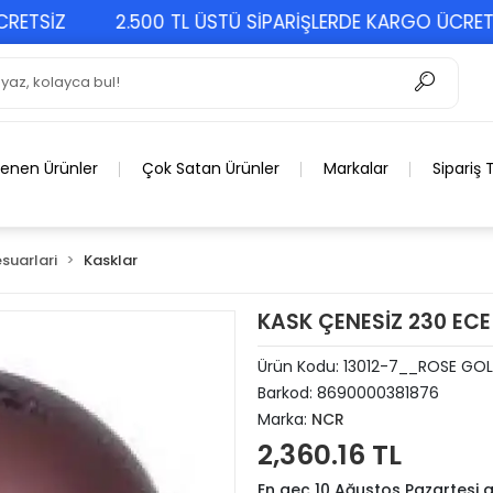
SİZ
2.500 TL ÜSTÜ SİPARİŞLERDE KARGO ÜCRETSİZ
lenen Ürünler
Çok Satan Ürünler
Markalar
Sipariş 
suarlari
Kasklar
KASK ÇENESİZ 230 ECE
Ürün Kodu:
13012-7__ROSE GO
Barkod:
8690000381876
Marka:
NCR
2,360.16 TL
En geç 10 Ağustos Pazartesi