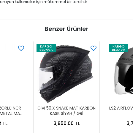
arayan kullanıcılar için mükemmel bir tercihtir.
Benzer Ürünler
KARGO
KARGO
BEDAVA
BEDAVA
İZÖRLÜ NCR
GIVI 50.X SNAKE MAT KARBON
LS2 AIRFLO
-METAL MAVİ
KASK SİYAH / GRİ
T MAVİ
2 TL
3,850.00 TL
3,