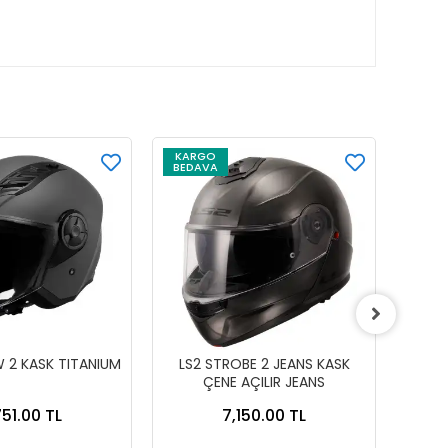
KARGO
KAR
BEDAVA
BEDA
W 2 KASK TITANIUM
LS2 STROBE 2 JEANS KASK
GIVI
ÇENE AÇILIR JEANS
BEYA
751.00 TL
7,150.00 TL