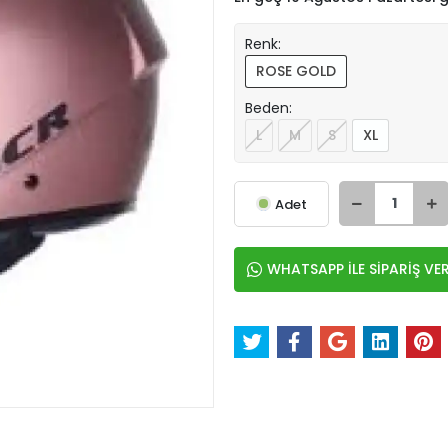
Renk:
ROSE GOLD
Beden:
L
M
S
XL
Adet
WHATSAPP İLE SİPARİŞ VE