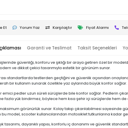
e Et
Yorum Yaz
Karşılaştır
Fiyat Alarmı
Tel
çıklaması
Garanti ve Teslimat
Taksit Seçenekleri
Yo
rinde güvenliği, konforu ve şıklığı bir araya getiren özel bir modeldir.
odern ve dikkat çekici tasarımıyla estetik bir görünüm sunar.
ası standartlarda testlerden geçtiğini ve güvenlik açısından onaylandı
erah bir kullanım sunarak özellikle yaz aylarında büyük konfor sağlar.
 emici pedler uzun süreli sürüşlerde bile konfor sağlar. Pedlerin çıkarı
ine fazla yük bindirmez, böylece hem kısa şehir içi sürüşlerde hem d
de maksimum görünürlük sunar. Kolay takıp çıkarılabilmesi sayesinde gü
bu model, scooter kullanıcılarından motosiklet tutkunlarına kadar geni
k tasarımı, dayanıklı yapısı, konforlu iç donanımı ve güvenlik standart