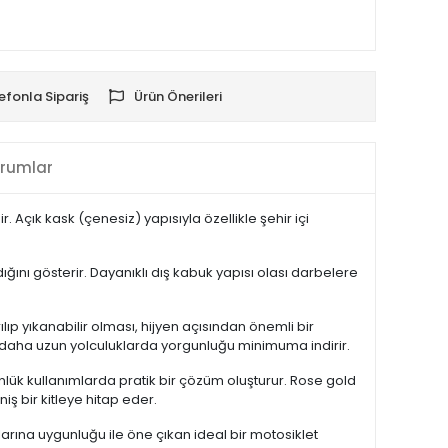
efonla Sipariş
Ürün Önerileri
rumlar
 Açık kask (çenesiz) yapısıyla özellikle şehir içi
ğını gösterir. Dayanıklı dış kabuk yapısı olası darbelere
lıp yıkanabilir olması, hijyen açısından önemli bir
e daha uzun yolculuklarda yorgunluğu minimuma indirir.
nlük kullanımlarda pratik bir çözüm oluşturur. Rose gold
ş bir kitleye hitap eder.
larına uygunluğu ile öne çıkan ideal bir motosiklet