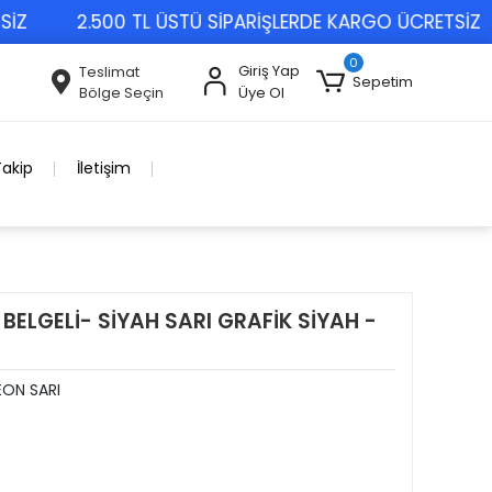
2.500 TL ÜSTÜ SİPARİŞLERDE KARGO ÜCRETSİZ
0
Giriş Yap
Teslimat
Sepetim
Bölge Seçin
Üye Ol
Takip
İletişim
BELGELİ- SİYAH SARI GRAFİK SİYAH -
EON SARI