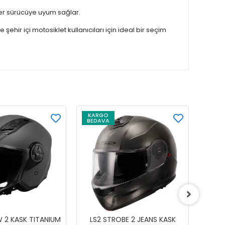
 her sürücüye uyum sağlar.
hir içi motosiklet kullanıcıları için ideal bir seçim
KARGO
KAR
BEDAVA
BEDA
W 2 KASK TITANIUM
LS2 STROBE 2 JEANS KASK
GIVI