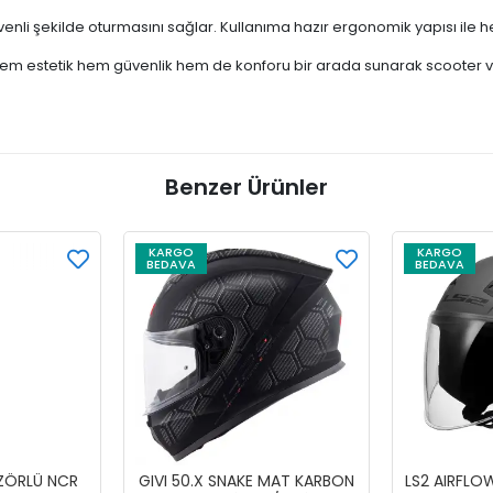
güvenli şekilde oturmasını sağlar. Kullanıma hazır ergonomik yapısı ile
em estetik hem güvenlik hem de konforu bir arada sunarak scooter ve şe
Benzer Ürünler
KARGO
KARGO
BEDAVA
BEDAVA
İZÖRLÜ NCR
GIVI 50.X SNAKE MAT KARBON
LS2 AIRFLO