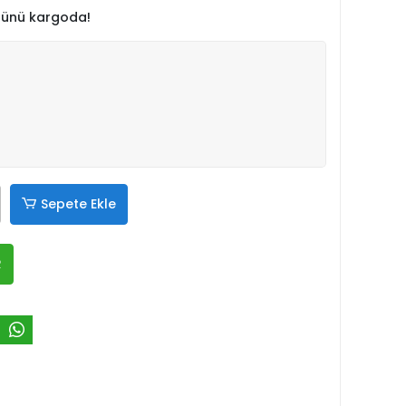
 günü kargoda!
Sepete Ekle
R