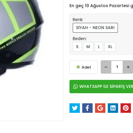
En geç 10 Ağustos Pazartesi
Renk:
SİYAH - NEON SARI
Beden:
S
M
L
XL
Adet
WHATSAPP İLE SİPARİŞ VE