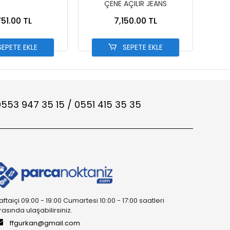
ÇENE AÇILIR JEANS
BEYA
751.00 TL
7,150.00 TL
EPETE EKLE
SEPETE EKLE
553 947 35 15 / 0551 415 35 35
aftaiçi 09:00 - 19:00 Cumartesi 10:00 - 17:00 saatleri
rasında ulaşabilirsiniz.
ffgurkan@gmail.com