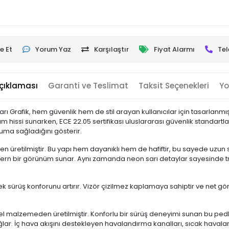
e Et
Yorum Yaz
Karşılaştır
Fiyat Alarmı
Tel
çıklaması
Garanti ve Teslimat
Taksit Seçenekleri
Yo
ı Grafik, hem güvenlik hem de stil arayan kullanıcılar için tasarlanmış 
anım hissi sunarken, ECE 22.05 sertifikası uluslararası güvenlik standa
uma sağladığını gösterir.
retilmiştir. Bu yapı hem dayanıklı hem de hafiftir, bu sayede uzun s
ern bir görünüm sunar. Aynı zamanda neon sarı detaylar sayesinde traf
ek sürüş konforunu artırır. Vizör çizilmez kaplamaya sahiptir ve net gör
el malzemeden üretilmiştir. Konforlu bir sürüş deneyimi sunan bu pedler,
ğlar. İç hava akışını destekleyen havalandırma kanalları, sıcak havalard