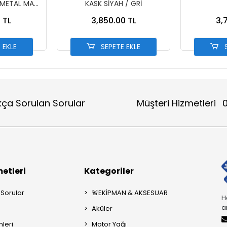
-METAL MAVİ
KASK SİYAH / GRİ
T MAVİ
 TL
3,850.00 TL
3,
 EKLE
SEPETE EKLE
S
kça Sorulan Sorular
Müşteri Hizmetleri
0
etleri
Kategoriler
 Sorular
🚨EKİPMAN & AKSESUAR
H
a
Aküler
mleri
Motor Yağı