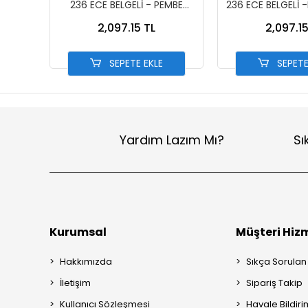
236 ECE BELGELİ - PEMBE
236 ECE BELGELİ 
13002-7 PEMBE
13002-6 MA
2,097.15 TL
2,097.15
SEPETE EKLE
SEPETE
Yardım Lazım Mı?
Sı
Kurumsal
Müşteri Hizm
Hakkımızda
Sıkça Sorulan
İletişim
Sipariş Takip
Kullanıcı Sözleşmesi
Havale Bildiri