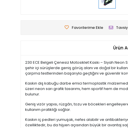
Favorilerime Ekle
Tavsiy
Ürün A
230 ECE Belgeli Çenesiz Motosiklet Kaskı – Siyah Neon Sar
şehir içi sürüşlerde geniş görüş alanı ve doğal bir kull
çarpma testlerinden başarıyla geçtiğini ve güvenilir kor
Kaskın dış kabuğu darbe emici termoplastik malzemeden ü
üzeri neon sarı grafik tasarımı, hem sportif hem de mod
bulunur.
Geniş vizör yapısı, rüzgârı, tozu ve böcekleri engelleyer
kullanım pratikliği sağlar.
Kaskın iç pedleri yumuşak, nefes alabilir ve antibakteriy
özelliktedir, bu da hijyen açısından büyük bir avantaj sa