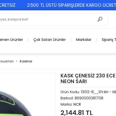
SİZ
2.500 TL ÜSTÜ SİPARİŞLERDE KARGO ÜCRETSİZ
lenen Ürünler
Çok Satan Ürünler
Markalar
Sipariş 
suarlari
Kasklar
KASK ÇENESİZ 230 ECE 
NEON SARI
Ürün Kodu:
13012-8__SİYAH - N
Barkod:
8690000381708
Marka:
NCR
2,144.81 TL