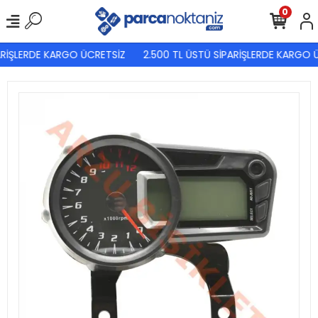
0
ARİŞLERDE KARGO ÜCRETSİZ
2.500 TL ÜSTÜ SİPARİŞLERDE KARGO Ü