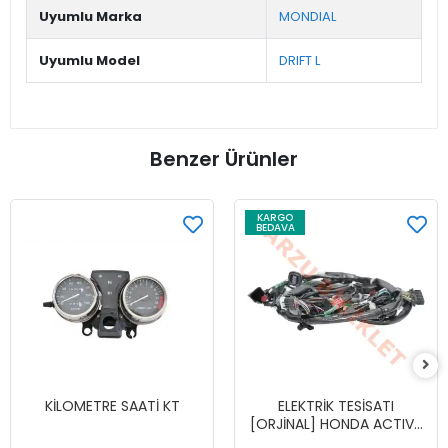
Uyumlu Marka
MONDIAL
Uyumlu Model
DRIFT L
Benzer Ürünler
KARGO
BEDAVA
KİLOMETRE SAATİ KT
ELEKTRİK TESİSATI
[ORJİNAL] HONDA ACTIVA
125