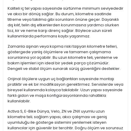
Kaliteli iç tel yapısı sayesinde sürtünme minimum seviyededir
ve akıcı bir dönüş sağlar. Bu durum, kilometre saatinde
titreme veya takılma gibi sorunların önüne geçer. Dayanıklı
dış kılıf, telin dış etkenlerden korunmasına yardımcı olurken
toz, kir ve neme karşı direnç sağlar. Böylece uzun süreli
kullanımlarda performans kaybı yaşanmaz.
Zamanla aşınan veya kopma riski taşıyan kilometre telleri,
göstergede yanlış ölçümlere ve tamamen çalışmama
sorunlarına yol açabilir. Bu uzun kilometre teli, yenileme ve
bakım işlemleri için ideal bir yedek parça çözümüdür.
Dengeli ve stabil ölçüm sunarak sürüş güvenliğini destekler.
Orijinal ölçülere uygun uç bağlantıları sayesinde montajı
pratiktir ve ek bir modifikasyon gerektirmez. Servislerde veya
bireysel kullanımda kolayca takılabilir. Uzun yapısı sayesinde
farklı gidon ve maşa konfigürasyonlarında rahatlıkla
kullanılabilir.
Activa S, E-Bike Dünya, Velo, ZN ve ZNX uyumlu uzun
kilometre teli; sağlam yapısı, akıcı çalışması ve geniş
uyumluluğu ile gösterge sistemini yenilemek isteyen
kullanıcılar için güvenilir bir tercihtir. Doğru ölçüm ve sorunsuz