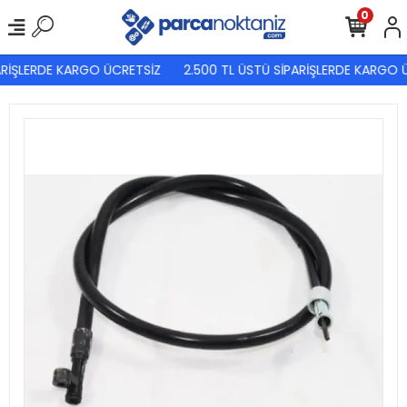
0
RİŞLERDE KARGO ÜCRETSİZ
2.500 TL ÜSTÜ SİPARİŞLERDE KARGO Ü