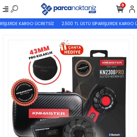
0
RİŞLERDE KARGO ÜCRETSİZ
2.500 TL ÜSTÜ SİPARİŞLERDE KARGO Ü