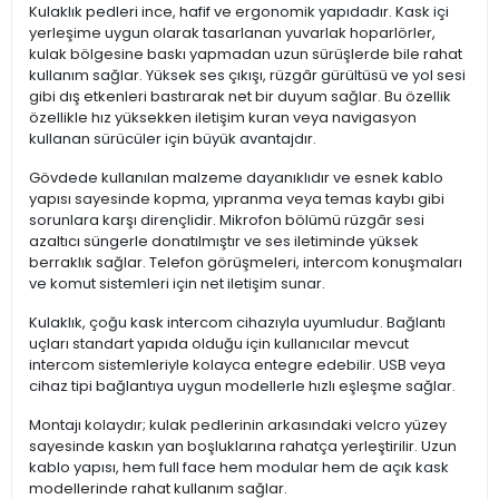
Kulaklık pedleri ince, hafif ve ergonomik yapıdadır. Kask içi
yerleşime uygun olarak tasarlanan yuvarlak hoparlörler,
kulak bölgesine baskı yapmadan uzun sürüşlerde bile rahat
kullanım sağlar. Yüksek ses çıkışı, rüzgâr gürültüsü ve yol sesi
gibi dış etkenleri bastırarak net bir duyum sağlar. Bu özellik
özellikle hız yüksekken iletişim kuran veya navigasyon
kullanan sürücüler için büyük avantajdır.
Gövdede kullanılan malzeme dayanıklıdır ve esnek kablo
yapısı sayesinde kopma, yıpranma veya temas kaybı gibi
sorunlara karşı dirençlidir. Mikrofon bölümü rüzgâr sesi
azaltıcı süngerle donatılmıştır ve ses iletiminde yüksek
berraklık sağlar. Telefon görüşmeleri, intercom konuşmaları
ve komut sistemleri için net iletişim sunar.
Kulaklık, çoğu kask intercom cihazıyla uyumludur. Bağlantı
uçları standart yapıda olduğu için kullanıcılar mevcut
intercom sistemleriyle kolayca entegre edebilir. USB veya
cihaz tipi bağlantıya uygun modellerle hızlı eşleşme sağlar.
Montajı kolaydır; kulak pedlerinin arkasındaki velcro yüzey
sayesinde kaskın yan boşluklarına rahatça yerleştirilir. Uzun
kablo yapısı, hem full face hem modular hem de açık kask
modellerinde rahat kullanım sağlar.