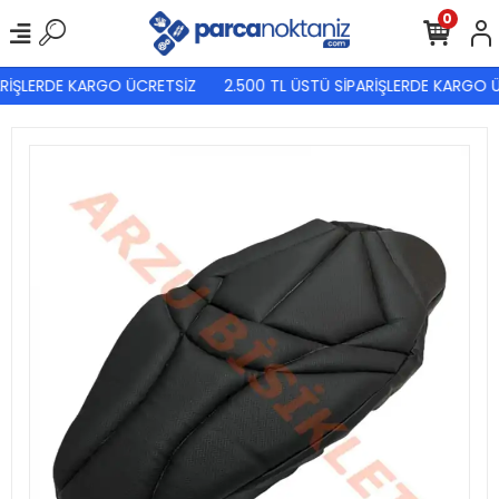
0
RİŞLERDE KARGO ÜCRETSİZ
2.500 TL ÜSTÜ SİPARİŞLERDE KARGO Ü