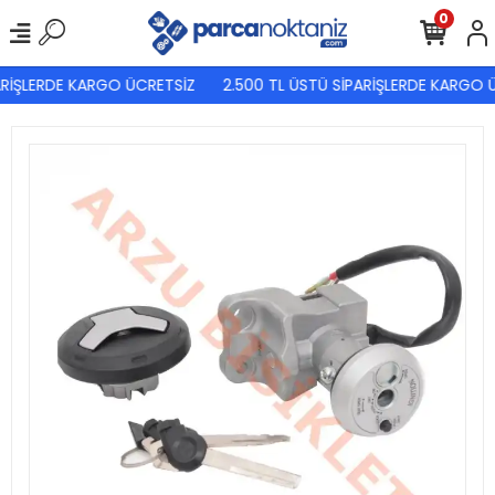
0
RİŞLERDE KARGO ÜCRETSİZ
2.500 TL ÜSTÜ SİPARİŞLERDE KARGO Ü