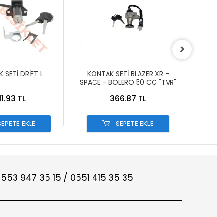
 SETİ DRİFT L
KONTAK SETİ BLAZER XR -
KON
SPACE - BOLERO 50 CC "TVR"
11.93 TL
366.87 TL
EPETE EKLE
SEPETE EKLE
553 947 35 15 / 0551 415 35 35