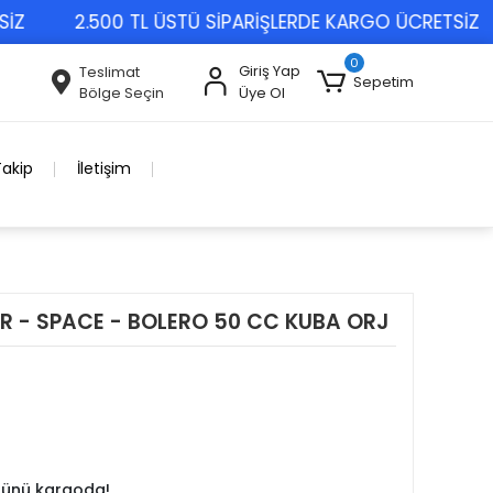
2.500 TL ÜSTÜ SİPARİŞLERDE KARGO ÜCRETSİZ
0
Giriş Yap
Teslimat
Sepetim
Bölge Seçin
Üye Ol
Takip
İletişim
XR - SPACE - BOLERO 50 CC KUBA ORJ
 günü kargoda!