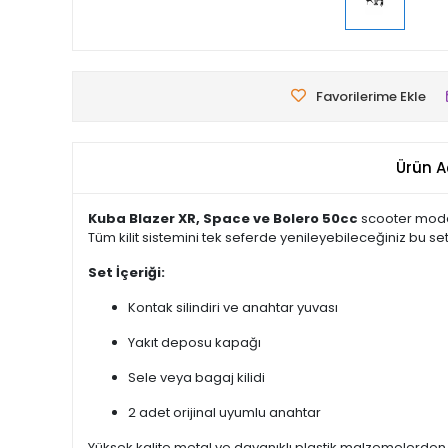
Favorilerime Ekle
Ürün A
Kuba Blazer XR, Space ve Bolero 50cc
scooter modell
Tüm kilit sistemini tek seferde yenileyebileceğiniz bu se
Set İçeriği:
Kontak silindiri ve anahtar yuvası
Yakıt deposu kapağı
Sele veya bagaj kilidi
2 adet orijinal uyumlu anahtar
Yüksek kalite metal ve dayanıklı plastik malzemelerden 