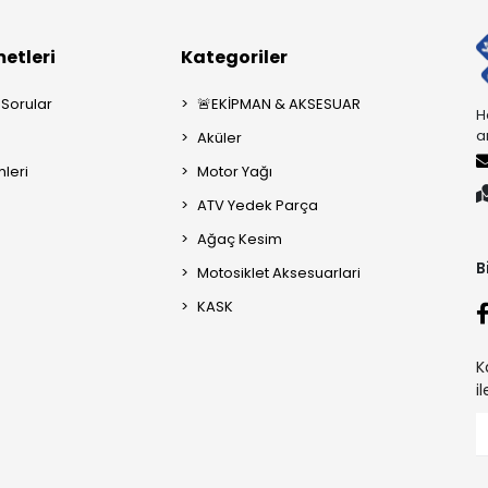
etleri
Kategoriler
 Sorular
🚨EKİPMAN & AKSESUAR
H
a
Aküler
mleri
Motor Yağı
ATV Yedek Parça
Ağaç Kesim
B
Motosiklet Aksesuarlari
KASK
K
i