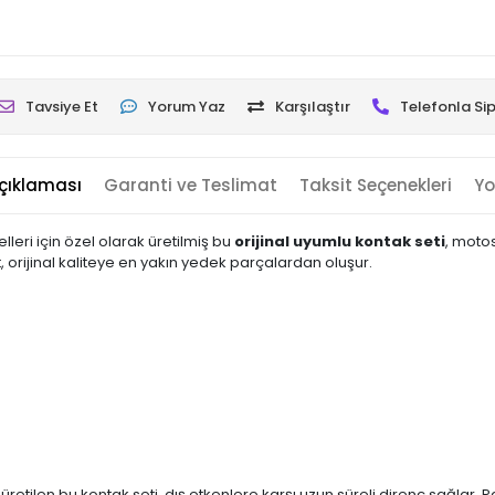
Tavsiye Et
Yorum Yaz
Karşılaştır
Telefonla Sip
çıklaması
Garanti ve Teslimat
Taksit Seçenekleri
Yo
eri için özel olarak üretilmiş bu
orijinal uyumlu kontak seti
, motos
t, orijinal kaliteye en yakın yedek parçalardan oluşur.
üretilen bu kontak seti, dış etkenlere karşı uzun süreli direnç sağla