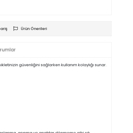
ariş
Ürün Önerileri
rumlar
ikletinizin güvenliğini sağlarken kullanım kolaylığı sunar.
r. Paslanma, aşınma ve anahtar dönmeme gibi sık