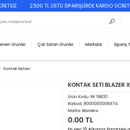
SİZ
2.500 TL ÜSTÜ SİPARİŞLERDE KARGO ÜCRETSİZ
lenen Ürünler
Çok Satan Ürünler
Markalar
Sipariş 
Kontak Setleri
KONTAK SETİ BLAZER 
Ürün Kodu:
RK 19830
Barkod:
8000000006974
Marka:
Monero
0.00 TL
En geç 10 Ağustos Pazartesi