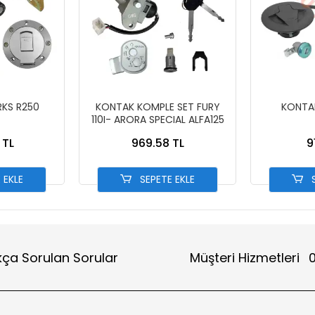
RKS R250
KONTAK KOMPLE SET FURY
KONTAK
110I- ARORA SPECIAL ALFA125
 TL
969.58 TL
9
 EKLE
SEPETE EKLE
S
kça Sorulan Sorular
Müşteri Hizmetleri
0