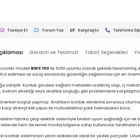
Tavsiye Et
Yorum Yaz
Karşılaştır
Telefonla Sip
çıklaması
Garanti ve Teslimat
Taksit Seçenekleri
Yo
 scooter modeli
BWS 100
ile %100 uyumlu olacak şekilde tasarlanmış, ka
kontrol edilmesi ve sürüş esnasında güvenliğin sağlanması için en önemli
ğa sahiptir. Kontak gövdesi sağlam metalden üretilmiş olup, iç meka
 kıvılcım eksikliği veya anahtar boşluğu gibi problemlerle karşılaşmaz
 dönerken boşluk yapmaz. Anahtarın kontak silindirine sorunsuz oturması
şı dirençli kilit yapısı ile motosikletinizi park halindeyken korur.
inin fabrika çıkışı elektrik sistemiyle birebir uyum sağladığı için e
slerde hem de temel montaj bilgisine sahip kullanıcılar tarafından k
an kontak sisteminizin yerini alabilecek ideal bir yedek parçadır. Uzun 