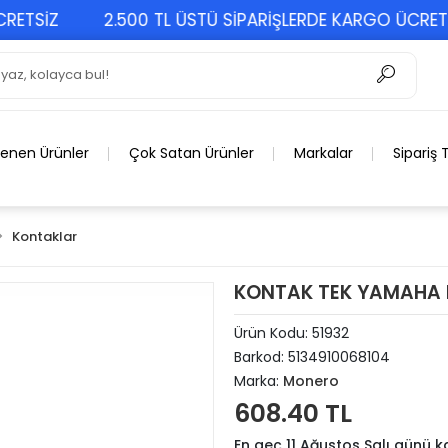
SİZ
2.500 TL ÜSTÜ SİPARİŞLERDE KARGO ÜCRETSİZ
lenen Ürünler
Çok Satan Ürünler
Markalar
Sipariş 
Kontaklar
KONTAK TEK YAMAHA 
Ürün Kodu:
51932
Barkod:
5134910068104
Marka:
Monero
608.40 TL
En geç 11 Ağustos Salı günü 