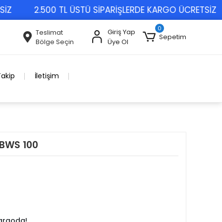
2.500 TL ÜSTÜ SİPARİŞLERDE KARGO ÜCRETSİZ
0
Giriş Yap
Teslimat
Sepetim
Bölge Seçin
Üye Ol
Takip
İletişim
BWS 100
kargoda!