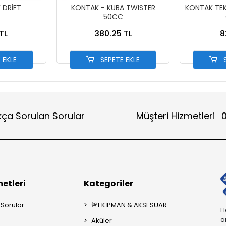
 DRİFT
KONTAK - KUBA TWISTER
KONTAK TEK 
50CC
TL
380.25 TL
8
 EKLE
SEPETE EKLE
S
kça Sorulan Sorular
Müşteri Hizmetleri
0
etleri
Kategoriler
 Sorular
🚨EKİPMAN & AKSESUAR
H
a
Aküler