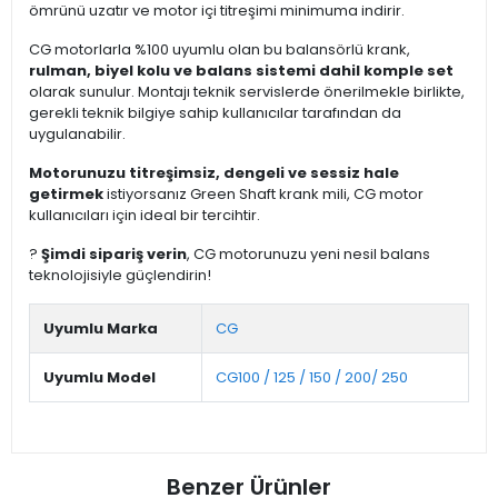
ömrünü uzatır ve motor içi titreşimi minimuma indirir.
CG motorlarla %100 uyumlu olan bu balansörlü krank,
rulman, biyel kolu ve balans sistemi dahil komple set
olarak sunulur. Montajı teknik servislerde önerilmekle birlikte,
gerekli teknik bilgiye sahip kullanıcılar tarafından da
uygulanabilir.
Motorunuzu titreşimsiz, dengeli ve sessiz hale
getirmek
istiyorsanız Green Shaft krank mili, CG motor
kullanıcıları için ideal bir tercihtir.
?
Şimdi sipariş verin
, CG motorunuzu yeni nesil balans
teknolojisiyle güçlendirin!
Uyumlu Marka
CG
Uyumlu Model
CG100 / 125 / 150 / 200/ 250
Benzer Ürünler