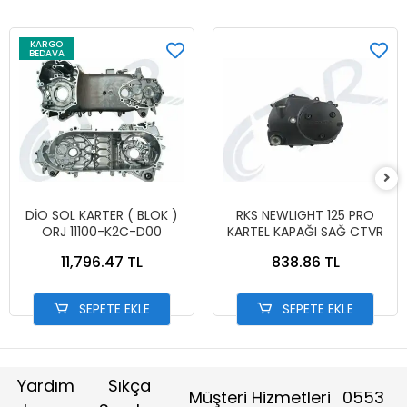
KARGO
BEDAVA
DİO SOL KARTER ( BLOK )
RKS NEWLIGHT 125 PRO
ORJ 11100-K2C-D00
KARTEL KAPAĞI SAĞ CTVR
11,796.47 TL
838.86 TL
SEPETE EKLE
SEPETE EKLE
Yardım
Sıkça
Müşteri Hizmetleri
0553