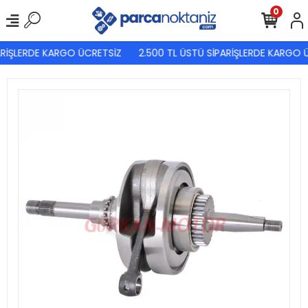
0
RİŞLERDE KARGO ÜCRETSİZ
2.500 TL ÜSTÜ SİPARİŞLERDE KARGO Ü