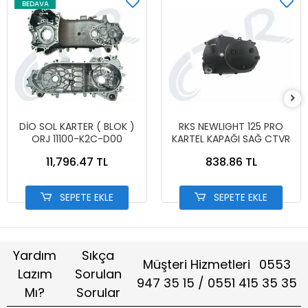
BEDAVA
DİO SOL KARTER ( BLOK )
RKS NEWLIGHT 125 PRO
ORJ 11100-K2C-D00
KARTEL KAPAĞI SAĞ CTVR
11,796.47 TL
838.86 TL
SEPETE EKLE
SEPETE EKLE
Yardım
Sıkça
Müşteri Hizmetleri
0553
Lazım
Sorulan
947 35 15 / 0551 415 35 35
Mı?
Sorular