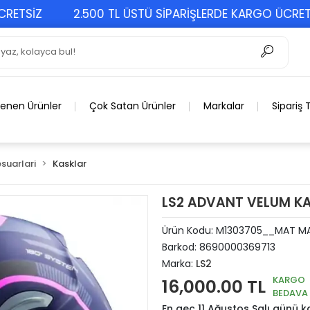
SİZ
2.500 TL ÜSTÜ SİPARİŞLERDE KARGO ÜCRETSİZ
lenen Ürünler
Çok Satan Ürünler
Markalar
Sipariş 
suarlari
Kasklar
LS2 ADVANT VELUM KA
Ürün Kodu:
M1303705__MAT MA
Barkod:
8690000369713
Marka:
LS2
KARGO
16,000.00 TL
BEDAVA
En geç 11 Ağustos Salı günü 