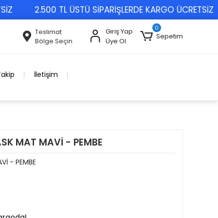
2.500 TL ÜSTÜ SİPARİŞLERDE KARGO ÜCRETSİZ
0
Giriş Yap
Teslimat
Sepetim
Bölge Seçin
Üye Ol
Takip
İletişim
SK MAT MAVİ - PEMBE
Vİ - PEMBE
kargoda!