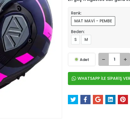
Renk:
MAT MAVİ - PEMBE
Beden:
S
M
Adet
WHATSAPP İLE SİPARİŞ VE