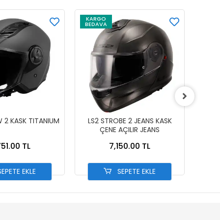
KARGO
KAR
BEDAVA
BEDA
W 2 KASK TITANIUM
LS2 STROBE 2 JEANS KASK
GIVI
ÇENE AÇILIR JEANS
BEYA
751.00 TL
7,150.00 TL
EPETE EKLE
SEPETE EKLE