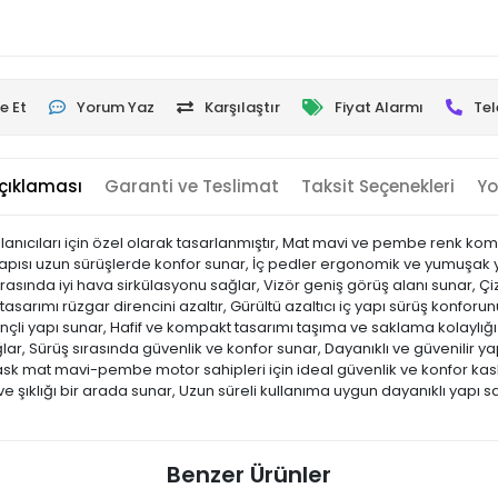
e Et
Yorum Yaz
Karşılaştır
Fiyat Alarmı
Tel
çıklaması
Garanti ve Teslimat
Taksit Seçenekleri
Yo
nıcıları için özel olarak tasarlanmıştır, Mat mavi ve pembe renk ko
pısı uzun sürüşlerde konfor sunar, İç pedler ergonomik ve yumuşak yapıd
rasında iyi hava sirkülasyonu sağlar, Vizör geniş görüş alanı sunar, Çi
sarımı rüzgar direncini azaltır, Gürültü azaltıcı iç yapı sürüş konforunu 
rençli yapı sunar, Hafif ve kompakt tasarımı taşıma ve saklama kolaylı
ar, Sürüş sırasında güvenlik ve konfor sunar, Dayanıklı ve güvenilir yapı
mat mavi-pembe motor sahipleri için ideal güvenlik ve konfor kaskıdı
ve şıklığı bir arada sunar, Uzun süreli kullanıma uygun dayanıklı yapı s
Benzer Ürünler