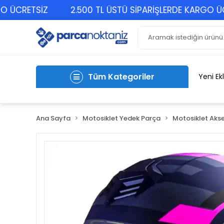
CRETSİZ
2.500 TL ÜSTÜ SİPARİŞLERDE KARGO ÜCRET
Tüm Kategoriler
Yeni Ek
Ana Sayfa
Motosiklet Yedek Parça
Motosiklet Akse