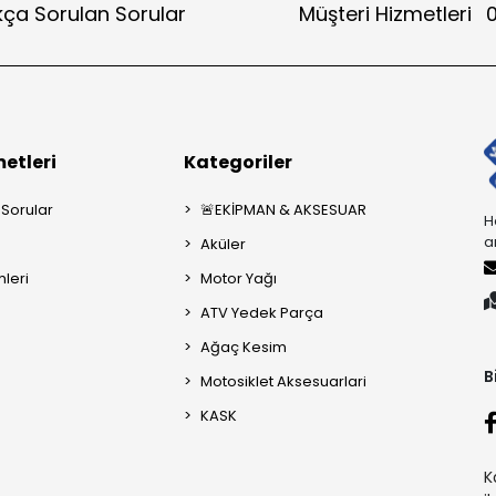
kça Sorulan Sorular
Müşteri Hizmetleri
0
etleri
Kategoriler
 Sorular
🚨EKİPMAN & AKSESUAR
H
a
Aküler
mleri
Motor Yağı
ATV Yedek Parça
Ağaç Kesim
B
Motosiklet Aksesuarlari
KASK
K