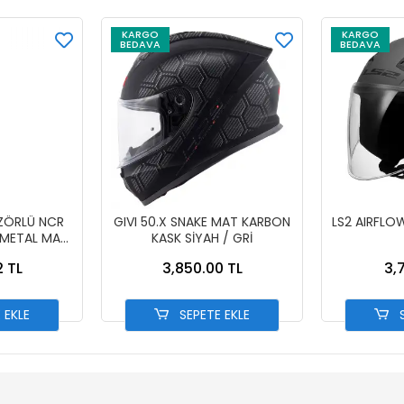
KARGO
KARGO
BEDAVA
BEDAVA
İZÖRLÜ NCR
GIVI 50.X SNAKE MAT KARBON
LS2 AIRFLO
-METAL MAVİ
KASK SİYAH / GRİ
T MAVİ
2 TL
3,850.00 TL
3,
 EKLE
SEPETE EKLE
S