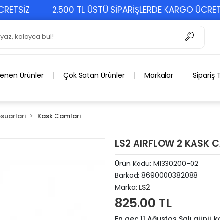
SİZ
2.500 TL ÜSTÜ SİPARİŞLERDE KARGO ÜCRETSİZ
lenen Ürünler
Çok Satan Ürünler
Markalar
Sipariş 
suarlari
Kask Camlari
LS2 AIRFLOW 2 KASK C
Ürün Kodu:
M1330200-02
Barkod:
8690000382088
Marka:
LS2
825.00 TL
En geç 11 Ağustos Salı günü 