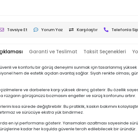
Tavsiye Et
Yorum Yaz
Karşılaştır
Telefonla Sip
çıklaması
Garanti ve Teslimat
Taksit Seçenekleri
Yo
üvenli ve konforlu bir görüş deneyimi sunmak için tasarlanmış yüksek ka
siyonel hem de estetik açıdan avantaj sağlar. Siyah renkte olması, gün
zilmelere ve darbelere karşı yüksek direnç gösterir. Bu özellik sayesi
a rüzgarın görüşünüzü bozmasını engeller ve sürüş konforunu artırır.
lerini kısa sürede değiştirebilir. Bu pratiklik, kaskın bakımını kolayla
ı artırmaz ve sürücüye ekstra yük bindirmez.
arda en iyi performansı gösterir. Yansımaları azaltması sayesinde sür
 sürüşlerine kadar her koşulda güvenle tercih edilebilecek bir üründür.