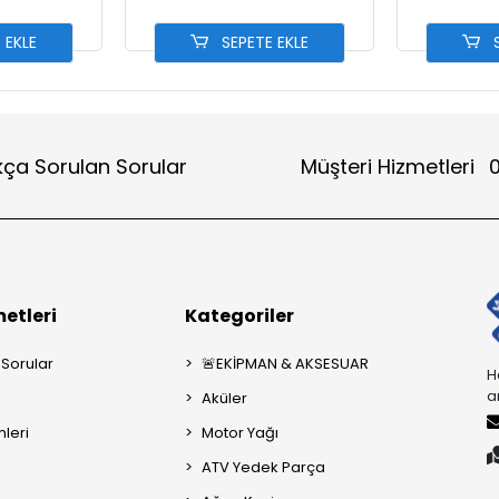
 EKLE
SEPETE EKLE
S
kça Sorulan Sorular
Müşteri Hizmetleri
0
etleri
Kategoriler
 Sorular
🚨EKİPMAN & AKSESUAR
H
a
Aküler
mleri
Motor Yağı
ATV Yedek Parça