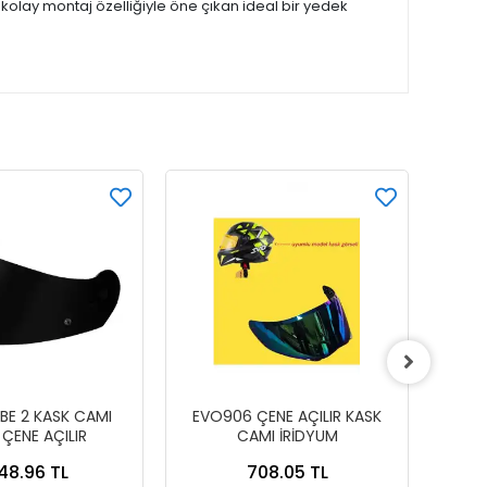
 kolay montaj özelliğiyle öne çıkan ideal bir yedek
BE 2 KASK CAMI
EVO906 ÇENE AÇILIR KASK
NERO 
 ÇENE AÇILIR
CAMI İRİDYUM
048.96 TL
708.05 TL