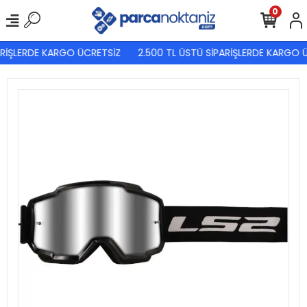
0
RİŞLERDE KARGO ÜCRETSİZ
2.500 TL ÜSTÜ SİPARİŞLERDE KARGO Ü