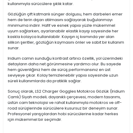
kullanımıyla sürücülere şıklık katar.
Gözlüğün çift katmanlı sünger dolgusu, hem darbeleri emer
hem de terin dışarı atılmasını sağlayarak buğulanmayı
minimuma indirir. Hafif ve esnek yapısı yüzle mükemmel
uyum sağlarken, ayarlanabilir elastik kayışı sayesinde her
kaskla kolayca kullanılabilir. Kayışın iç kısmında yer alan
silikon şeritler, gözlüğün kaymasını önler ve sabit bir kullanım
sunar.
Iridium camın sunduğu kontrast artırıcı özellik, yol üzerindeki
detayların daha net görünmesine yardımcı olur. Bu sayede
hem güvenliğiniz hem de sürüş performansınız en üst
seviyeye çıkar. Kolay temizlenebilir yapısı sayesinde uzun
süreli kullanımlarda da pratiklik sağlar.
Sonuç olarak, LS2 Charger Goggles Motokros Gözlük (Iridium
Camlı) Siyah modeli; dayanıklı çerçevesi, modern tasarımı,
üstün cam teknolojisi ve rahat kullanımıyla motokros ve off-
road sürüşlerinde sürücülere kusursuz bir deneyim sunar.
Profesyonel yarışçılardan hobi sürücülerine kadar herkes
için mükemmel bir seçimdir.