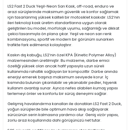
LS2 Fast 2 Duck Yeşil-Neon Sarı Kask, off-road, enduro ve
arazi sürüşlerinde maksimum güvenlik ve konfor sağlamak
için tasarlanmış yüksek kaliteli bir motosiklet kaskıdır. LS2’nin
ileri teknoloji kask üretim standartlarına uygun olarak
geliştirilen bu model, morfolojik uyumu, sağlamlığı ve dikkat
çekici tasarımıyla ön plana çıkar. Yeşil ve neon sarı renk
kombinasyonu, sportif ve modern bir görünüm sunarken
trafikte fark edilmenizi kolaylaştırır.
Kaskın dış kabuğu, LS2’nin özel KPA (Kinetic Polymer Alloy)
malzemesinden üretilmiştir. Bu malzeme, darbe emici
özelliği yüksek olan ancak hafif yapısıyla uzun süreli
kullanımda rahatlık sağlayan bir kompozittir. Darbe anında
enerjiyi emerek başınızı maksimum seviyede korur. İç
kısmında bulunan çıkarılabilir ve yıkanabilir pedler, hijyenik
kullanım avantajı sunar. Ayrıca nefes alabilen kumaş yapısı
terlemeyi önler ve konforlu bir sürüş deneyimi sağlar.
Gelişmiş havalandırma kanalları ile donatılan LS2 Fast 2 Duck,
yoğun sürüşlerde bile optimum hava akışı sağlayarak
sürücünün serin kalmasına yardımcı olur. Geniş vizör yapısı,
zorlu arazi koşullarında dahi görüşünüzü net tutar.