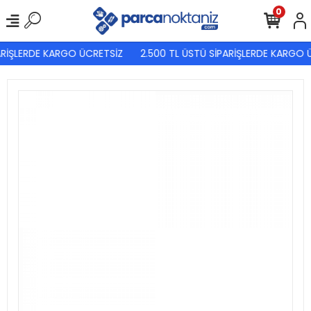
0
RİŞLERDE KARGO ÜCRETSİZ
2.500 TL ÜSTÜ SİPARİŞLERDE KARGO Ü