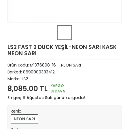
LS2 FAST 2 DUCK YEŞİL-NEON SARI KASK
NEON SARI
Ürün Kodu:
M1376808-16__NEON SARI
Barkod:
8690000383412
Marka:
LS2
KARGO
8,085.00 TL
BEDAVA
En geç 11 Ağustos Salı günü kargoda!
Renk:
NEON SARI