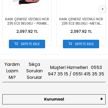
KASK ÇENESİZ VİZÖRLÜ NCR
KASK ÇENESİZ VİZÖRLÜ NCR
236 ECE BELGELİ - PEMBE
236 ECE BELGELİ -METAL
13002-7 PEMBE
MAVİ 13002-6 MAT MAVİ
2,097.92 TL
2,097.92 TL
SEPETE EKLE
SEPETE EKLE
Yardım
Sıkça
Müşteri Hizmetleri
0553
Lazım
Sorulan
947 35 15 / 0551 415 35 35
Mı?
Sorular
Kurumsal