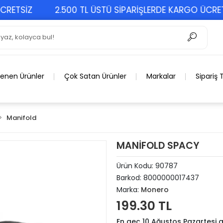
ETSİZ
2.500 TL ÜSTÜ SİPARİŞLERDE KARGO ÜCRETSİ
lenen Ürünler
Çok Satan Ürünler
Markalar
Sipariş 
Manifold
MANİFOLD SPACY
Ürün Kodu:
90787
Barkod:
8000000017437
Marka:
Monero
199.30 TL
En geç 10 Ağustos Pazartesi