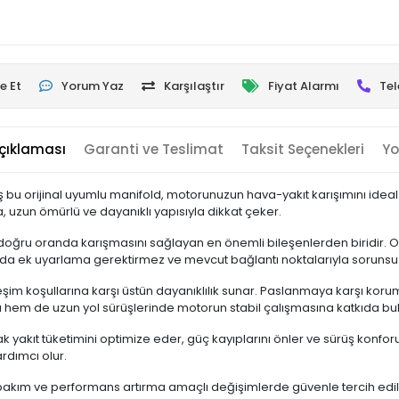
e Et
Yorum Yaz
Karşılaştır
Fiyat Alarmı
Tel
çıklaması
Garanti ve Teslimat
Taksit Seçenekleri
Yo
iş bu orijinal uyumlu manifold, motorunuzun hava-yakıt karışımını id
, uzun ömürlü ve dayanıklı yapısıyla dikkat çeker.
n doğru oranda karışmasını sağlayan en önemli bileşenlerden biridir. O
da ek uyarlama gerektirmez ve mevcut bağlantı noktalarıyla sorunsuz 
reşim koşullarına karşı üstün dayanıklılık sunar. Paslanmaya karşı ko
a hem de uzun yol sürüşlerinde motorun stabil çalışmasına katkıda bu
kıt tüketimini optimize eder, güç kayıplarını önler ve sürüş konforunu 
rdımcı olur.
 bakım ve performans artırma amaçlı değişimlerde güvenle tercih edile