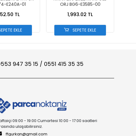
74-E240A-01
ORJ BG6-E3585-00
250 2
52.50 TL
1,993.02 TL
EPETE EKLE
SEPETE EKLE
553 947 35 15 / 0551 415 35 35
aftaiçi 09:00 - 19:00 Cumartesi 10:00 - 17:00 saatleri
rasında ulaşabilirsiniz.
ffgurkan@gmail.com