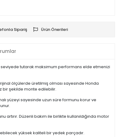
efonla Sipariş
Ürün Önerileri
rumlar
eal seviyede tutarak maksimum performans elde etmenizi
rijinal ölçülerde üretilmiş olması sayesinde Honda
bir şekilde monte edilebilir.
rumalı yüzeyi sayesinde uzun süre formunu korur ve
lunur.
artırır. Düzenli bakım ile birlikte kullanıldığında motor
bilecek yüksek kaliteli bir yedek parçadır.