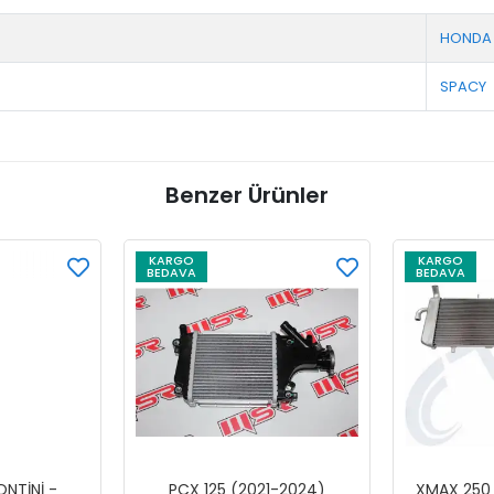
HONDA
SPACY
Benzer Ürünler
KARGO
KARGO
BEDAVA
BEDAVA
NTİNİ -
PCX 125 (2021-2024)
XMAX 250