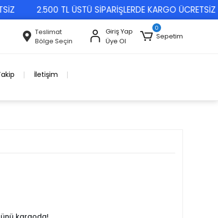
Z
2.500 TL ÜSTÜ SİPARİŞLERDE KARGO ÜCRETSİZ
0
Giriş Yap
Teslimat
Sepetim
Bölge Seçin
Üye Ol
Takip
İletişim
 günü kargoda!