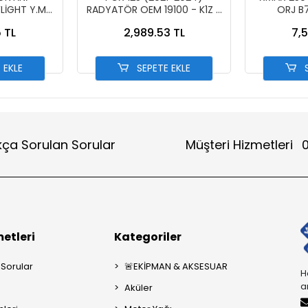
LİGHT Y.M
RADYATÖR OEM 19100 - K1Z -
ORJ B
AO
J10
 TL
2,989.53 TL
7,5
 EKLE
SEPETE EKLE
S
kça Sorulan Sorular
Müşteri Hizmetleri
0
etleri
Kategoriler
 Sorular
🚨EKİPMAN & AKSESUAR
H
a
Aküler