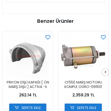
Benzer Ürünler
PİNYON DİŞLİ KAPAĞI [ ÖN
CF550 MARŞ MOTORU
MARŞ DİŞLİ ] ACTİVA -S
KOMPLE OGRO-091100
262.14 TL
2,359.29 TL
SEPETE EKLE
SEPETE EKLE