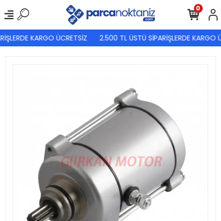
0
RİŞLERDE KARGO ÜCRETSİZ
2.500 TL ÜSTÜ SİPARİŞLERDE KARGO Ü