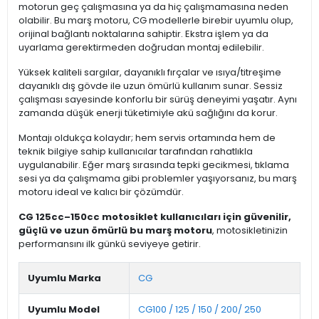
motorun geç çalışmasına ya da hiç çalışmamasına neden
olabilir. Bu marş motoru, CG modellerle birebir uyumlu olup,
orijinal bağlantı noktalarına sahiptir. Ekstra işlem ya da
uyarlama gerektirmeden doğrudan montaj edilebilir.
Yüksek kaliteli sargılar, dayanıklı fırçalar ve ısıya/titreşime
dayanıklı dış gövde ile uzun ömürlü kullanım sunar. Sessiz
çalışması sayesinde konforlu bir sürüş deneyimi yaşatır. Aynı
zamanda düşük enerji tüketimiyle akü sağlığını da korur.
Montajı oldukça kolaydır; hem servis ortamında hem de
teknik bilgiye sahip kullanıcılar tarafından rahatlıkla
uygulanabilir. Eğer marş sırasında tepki gecikmesi, tıklama
sesi ya da çalışmama gibi problemler yaşıyorsanız, bu marş
motoru ideal ve kalıcı bir çözümdür.
CG 125cc–150cc motosiklet kullanıcıları için güvenilir,
güçlü ve uzun ömürlü bu marş motoru
, motosikletinizin
performansını ilk günkü seviyeye getirir.
Uyumlu Marka
CG
Uyumlu Model
CG100 / 125 / 150 / 200/ 250