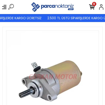
0
RİŞLERDE KARGO ÜCRETSİZ
2.500 TL ÜSTÜ SİPARİŞLERDE KARGO Ü