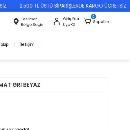
2.500 TL ÜSTÜ SİPARİŞLERDE KARGO ÜCRETSİZ
0
Giriş Yap
Teslimat
Sepetim
Bölge Seçin
Üye Ol
Takip
İletişim
MAT GRİ BEYAZ
 günü kargoda!