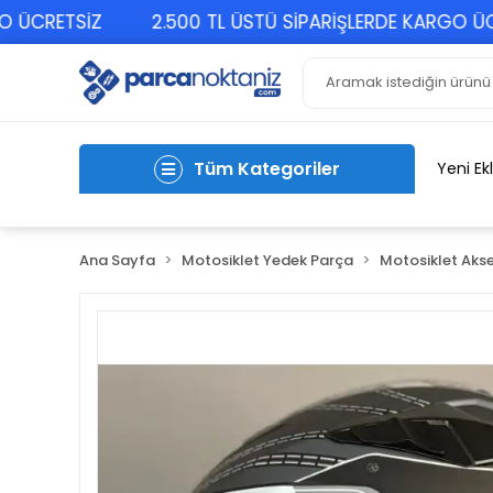
RETSİZ
2.500 TL ÜSTÜ SİPARİŞLERDE KARGO ÜCRETS
Tüm Kategoriler
Yeni Ek
Ana Sayfa
Motosiklet Yedek Parça
Motosiklet Akse