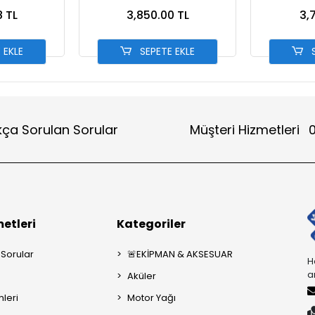
T MAVİ
8 TL
3,850.00 TL
3,
 EKLE
SEPETE EKLE
S
kça Sorulan Sorular
Müşteri Hizmetleri
0
etleri
Kategoriler
 Sorular
🚨EKİPMAN & AKSESUAR
H
a
Aküler
mleri
Motor Yağı