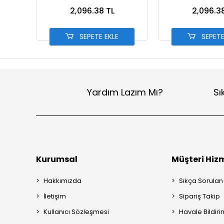
13002-7 PEMBE
13002-6 MA
2,096.38 TL
2,096.3
SEPETE EKLE
SEPETE
Yardım Lazım Mı?
Sı
Kurumsal
Müşteri Hizm
Hakkımızda
Sıkça Sorulan
İletişim
Sipariş Takip
Kullanıcı Sözleşmesi
Havale Bildiri