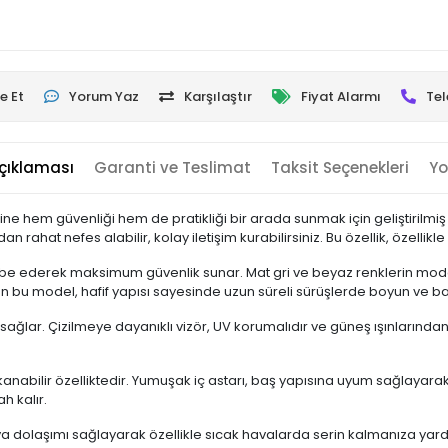
e Et
Yorum Yaz
Karşılaştır
Fiyat Alarmı
Tel
çıklaması
Garanti ve Teslimat
Taksit Seçenekleri
Yo
ine hem güvenliği hem de pratikliği bir arada sunmak için geliştirilm
hat nefes alabilir, kolay iletişim kurabilirsiniz. Bu özellik, özellikl
sorbe ederek maksimum güvenlik sunar. Mat gri ve beyaz renklerin mod
n bu model, hafif yapısı sayesinde uzun süreli sürüşlerde boyun ve ba
 sağlar. Çizilmeye dayanıklı vizör, UV korumalıdır ve güneş ışınlarında
 yıkanabilir özelliktedir. Yumuşak iç astarı, baş yapısına uyum sağlayar
h kalır.
 dolaşımı sağlayarak özellikle sıcak havalarda serin kalmanıza yardımcı