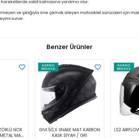
hareketlerde sabit kalmasına yardımcı olur.
meyen ve şıklığıyla öne çıkmak isteyen motosiklet sürücüleri için mük
eyimi sunar.
Benzer Ürünler
KARGO
KARGO
BEDAVA
BEDAVA
İZÖRLÜ NCR
GIVI 50.X SNAKE MAT KARBON
LS2 AIRFLO
-METAL MAVİ
KASK SİYAH / GRİ