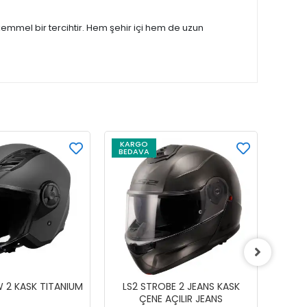
emmel bir tercihtir. Hem şehir içi hem de uzun
KARGO
KAR
BEDAVA
BEDA
W 2 KASK TITANIUM
LS2 STROBE 2 JEANS KASK
GIVI
ÇENE AÇILIR JEANS
BEYA