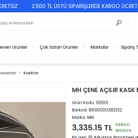
İZ
2.500 TL ÜSTÜ SİPARİŞLERDE KARGO ÜCRETSİZ
lenen Ürünler
Çok Satan Ürünler
Markalar
Sipariş 
suarlari
Kasklar
MH ÇENE AÇILIR KASK 
Ürün Kodu:
92601
Barkod:
8690000382132
Marka:
MH
KARGO
3,335.15 TL
BEDAVA
En geç 10 Ağustos Pazartesi