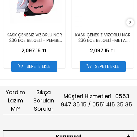
KASK ÇENESİZ VİZÖRLÜ NCR
KASK ÇENESİZ VİZÖRLÜ NCR
236 ECE BELGELİ - PEMBE
236 ECE BELGELİ -METAL
13002-7 PEMBE
MAVİ 13002-6 MAT MAVİ
2,097.15 TL
2,097.15 TL
SEPETE EKLE
SEPETE EKLE
Yardım
Sıkça
Müşteri Hizmetleri
0553
Lazım
Sorulan
947 35 15 / 0551 415 35 35
Mı?
Sorular
Kurumsal