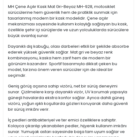
MH Çene Açılır Kask Mat Gri-Beyaz MH-928, motosiklet
sürücülerine hem güvenlik hem de pratiklik sunmak için
tasarlanmış modern bir kask modelidir. Çene açılır
mekanizması sayesinde kullanım kolaylığı sağlayan bu kask,
özellikle şehir içi sürüşlerde ve uzun yolculuklarda sürücülere
büyük avantaj sunar.
Dayanıklı dış kabuğu, olası darbeleri etkili bir şekilde absorbe
ederek yüksek güvenlik sağlar. Mat gri ve beyaz renk
kombinasyonu, kaska hem zarif hem de modern bir
görünüm kazandırır. Sportif tasarımıyla dikkat çeken bu
model, tarzına önem veren sürücüler için de ideal bir
seçimdir.
Geniş görüş açısına sahip vizörü, net bir sürüş deneyimi
sunar. Çizilmelere karşı dayanıklı vizör, UV korumalı yapısıyla
güneşli havalarda ekstra konfor sağlar. Ayrıca dahili güneş
vizörü, yoğun ışıklı koşullarda gözleri koruyarak daha güvenli
bir sürüş imkânı verir.
İç pedleri antibakteriyel ve ter emici özelliklere sahiptir.
Kolayca çıkarılıp yıkanabilen pedler, hijyenik kullanım imkânı
sunar. Yumuşak astarı sayesinde başa tam uyum sağlar ve