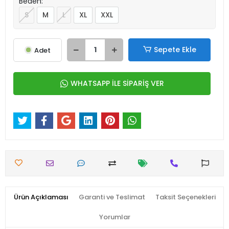
Beden:
S
M
L
XL
XXL
Sepete Ekle
Adet
WHATSAPP İLE SİPARİŞ VER
Ürün Açıklaması
Garanti ve Teslimat
Taksit Seçenekleri
Yorumlar