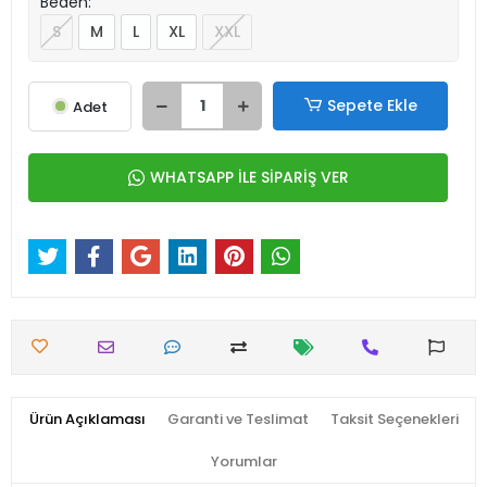
Beden:
S
M
L
XL
XXL
Sepete Ekle
Adet
WHATSAPP İLE SİPARİŞ VER
Ürün Açıklaması
Garanti ve Teslimat
Taksit Seçenekleri
Yorumlar