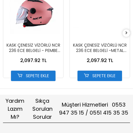
KASK ÇENESİZ VİZÖRLÜ NCR
KASK ÇENESİZ VİZÖRLÜ NCR
236 ECE BELGELİ - PEMBE
236 ECE BELGELİ -METAL
13002-7 PEMBE
MAVİ 13002-6 MAT MAVİ
2,097.92 TL
2,097.92 TL
SEPETE EKLE
SEPETE EKLE
Yardım
Sıkça
Müşteri Hizmetleri
0553
Lazım
Sorulan
947 35 15 / 0551 415 35 35
Mı?
Sorular