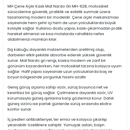
MH Çene Açılır Kask Mat Nardo Gri MH-928, motosiklet
sürücülerine güvenlik, pratiklik ve estetik sunmak üzere
tasarlanmış modern bir modeldir. Çene açılır mekanizması
sayesinde hem şehir içi hem de uzun yolculuklarda büyük
kolaylık sağlar. Kullanıcı dostu yapısı, kaskı çıkarmadan pratik
hareket etmenizi ve kısa molalarda rahatlıkla nefes
alabilmenizi mümkün kılar.
Dış kabuğu dayanıklı malzemelerden üretilmiş olup,
darbeleri etkili şekilde absorbe ederek yüksek güvenlik
sunar. Mat Nardo gri rengi, kaska modern ve zarif bir
görünüm kazandırırken, her motosiklet tarzına kolayca uyum
sağlar. Hafif yapısı sayesinde uzun yolculuklarda baş ve
boyun bölgesinde yorgunluk hissini azaltır.
Geniş görüş açısına sahip vizör, sürüş boyunca net ve
kesintisiz bir görüş sağlar. Çizilmelere dayanıklı vizör, UV
korumasıyla güneş ışınlarına karşı gözlerinizi korur. Dahili
güneş vizörü ise parlak günlerde sürüş sırasında ekstra
konfor sunar.
İç pedleri antibakteriyel, ter emici ve kolayca çıkarılıp
yıkanabilir özelliklere sahiptir. Yumuşak astarı, başın