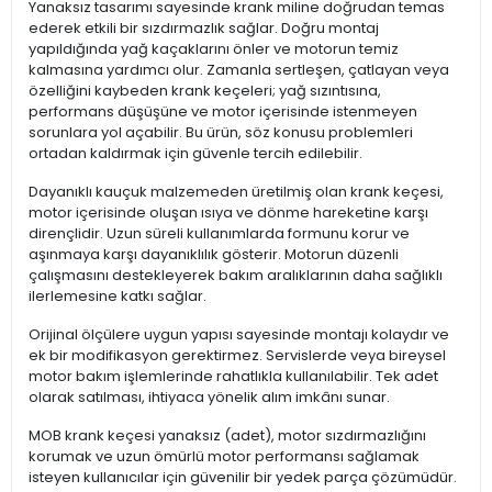
Yanaksız tasarımı sayesinde krank miline doğrudan temas
ederek etkili bir sızdırmazlık sağlar. Doğru montaj
yapıldığında yağ kaçaklarını önler ve motorun temiz
kalmasına yardımcı olur. Zamanla sertleşen, çatlayan veya
özelliğini kaybeden krank keçeleri; yağ sızıntısına,
performans düşüşüne ve motor içerisinde istenmeyen
sorunlara yol açabilir. Bu ürün, söz konusu problemleri
ortadan kaldırmak için güvenle tercih edilebilir.
Dayanıklı kauçuk malzemeden üretilmiş olan krank keçesi,
motor içerisinde oluşan ısıya ve dönme hareketine karşı
dirençlidir. Uzun süreli kullanımlarda formunu korur ve
aşınmaya karşı dayanıklılık gösterir. Motorun düzenli
çalışmasını destekleyerek bakım aralıklarının daha sağlıklı
ilerlemesine katkı sağlar.
Orijinal ölçülere uygun yapısı sayesinde montajı kolaydır ve
ek bir modifikasyon gerektirmez. Servislerde veya bireysel
motor bakım işlemlerinde rahatlıkla kullanılabilir. Tek adet
olarak satılması, ihtiyaca yönelik alım imkânı sunar.
MOB krank keçesi yanaksız (adet), motor sızdırmazlığını
korumak ve uzun ömürlü motor performansı sağlamak
isteyen kullanıcılar için güvenilir bir yedek parça çözümüdür.