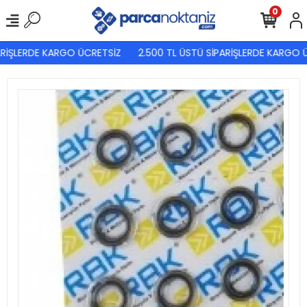
0
RİŞLERDE KARGO ÜCRETSİZ
2.500 TL ÜSTÜ SİPARİŞLERDE KARGO Ü