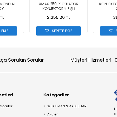
 MONDIAL
XMAX 250 REGÜLATÖR
KONJEKTÖR (YENİ M
OY
KONJEKTÖR 5 FİŞLİ
TL
2,255.26 TL
3
 EKLE
SEPETE EKLE
S
kça Sorulan Sorular
Müşteri Hizmetleri
0
etleri
Kategoriler
 Sorular
🚨EKİPMAN & AKSESUAR
H
a
Aküler