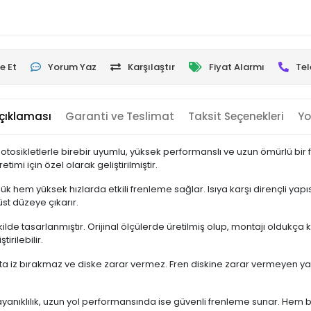
e Et
Yorum Yaz
Karşılaştır
Fiyat Alarmı
Tel
çıklaması
Garanti ve Teslimat
Taksit Seçenekleri
Yo
tosikletlerle birebir uyumlu, yüksek performanslı ve uzun ömürlü bir f
mi için özel olarak geliştirilmiştir.
 hem yüksek hızlarda etkili frenleme sağlar. Isıya karşı dirençli ya
st düzeye çıkarır.
lde tasarlanmıştır. Orijinal ölçülerde üretilmiş olup, montajı oldukça 
rilebilir.
ta iz bırakmaz ve diske zarar vermez. Fren diskine zarar vermeyen yap
dayanıklılık, uzun yol performansında ise güvenli frenleme sunar. Hem bi