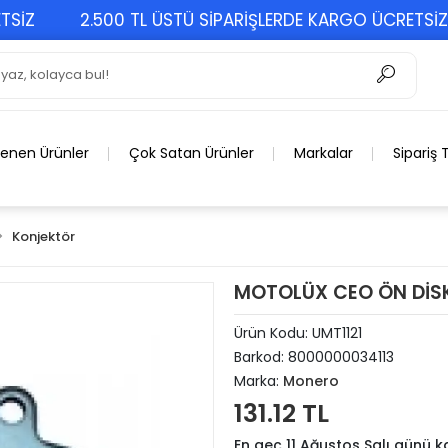
2.500 TL ÜSTÜ SİPARİŞLERDE KARGO ÜCRETSİZ
lenen Ürünler
Çok Satan Ürünler
Markalar
Sipariş 
Konjektör
MOTOLÜX CEO ÖN DİS
Ürün Kodu:
UMT1121
Barkod:
8000000034113
Marka:
Monero
131.12 TL
En geç 11 Ağustos Salı günü 