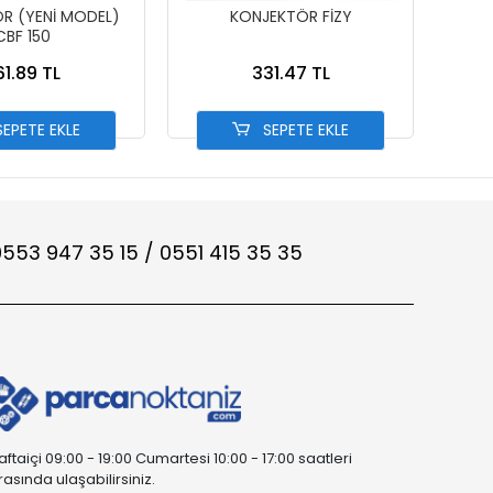
ODEL)
KONJEKTÖR FİZY
KONJE
CBF 150
61.89 TL
331.47 TL
EPETE EKLE
SEPETE EKLE
553 947 35 15 / 0551 415 35 35
aftaiçi 09:00 - 19:00 Cumartesi 10:00 - 17:00 saatleri
rasında ulaşabilirsiniz.