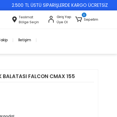
2.500 TL ÜSTÜ SİPARİŞLERDE KARGO ÜCRETSİZ
2
0
Giriş Yap
Teslimat
Sepetim
Bölge Seçin
Üye Ol
Takip
İletişim
K BALATASI FALCON CMAX 155
kargoda!