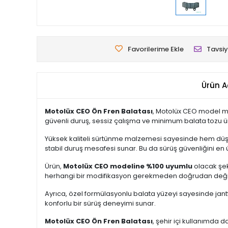
Favorilerime Ekle
Tavsiy
Ürün A
Motolüx CEO Ön Fren Balatası
, Motolüx CEO model mo
güvenli duruş, sessiz çalışma ve minimum balata tozu üreti
Yüksek kaliteli sürtünme malzemesi sayesinde hem düşük
stabil duruş mesafesi sunar. Bu da sürüş güvenliğini en ü
Ürün,
Motolüx CEO modeline %100 uyumlu
olacak şeki
herhangi bir modifikasyon gerekmeden doğrudan değişti
Ayrıca, özel formülasyonlu balata yüzeyi sayesinde jant
konforlu bir sürüş deneyimi sunar.
Motolüx CEO Ön Fren Balatası
, şehir içi kullanımda 