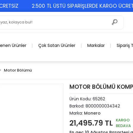
SİZ
2.500 TL ÜSTÜ SİPARİŞLERDE KARGO ÜCRETSİZ
lenen Ürünler
Çok Satan Ürünler
Markalar
Sipariş 
Motor Bölümü
MOTOR BÖLÜMÜ KOMPL
Ürün Kodu:
65262
Barkod:
8000000034342
Marka:
Monero
KARGO
21,495.79 TL
BEDAVA
En geç 10 Ağustos Pazartesi