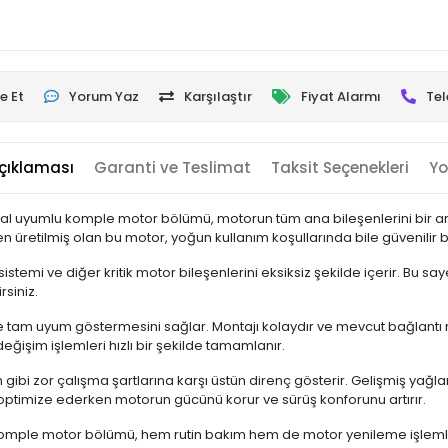
e Et
Yorum Yaz
Karşılaştır
Fiyat Alarmı
Tel
çıklaması
Garanti ve Teslimat
Taksit Seçenekleri
Yo
ijinal uyumlu komple motor bölümü, motorun tüm ana bileşenlerini bir a
üretilmiş olan bu motor, yoğun kullanım koşullarında bile güvenilir bir
sistemi ve diğer kritik motor bileşenlerini eksiksiz şekilde içerir. Bu
rsiniz.
ne tam uyum göstermesini sağlar. Montajı kolaydır ve mevcut bağlantı n
ğişim işlemleri hızlı bir şekilde tamamlanır.
şim gibi zor çalışma şartlarına karşı üstün direnç gösterir. Gelişmiş y
i optimize ederken motorun gücünü korur ve sürüş konforunu artırır.
u komple motor bölümü, hem rutin bakım hem de motor yenileme işlemler