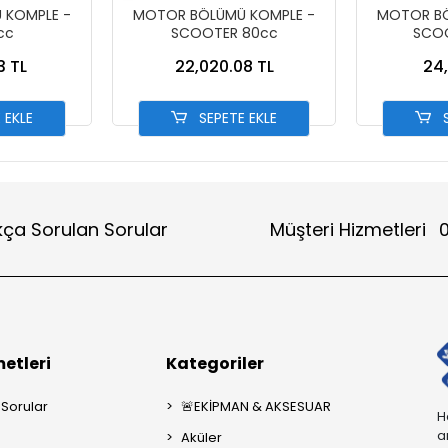
 KOMPLE -
MOTOR BÖLÜMÜ KOMPLE -
MOTOR BÖ
cc
SCOOTER 80cc
SCOO
3 TL
22,020.08 TL
24,
 EKLE
SEPETE EKLE
S
kça Sorulan Sorular
Müşteri Hizmetleri
0
etleri
Kategoriler
 Sorular
🚨EKİPMAN & AKSESUAR
H
a
Aküler