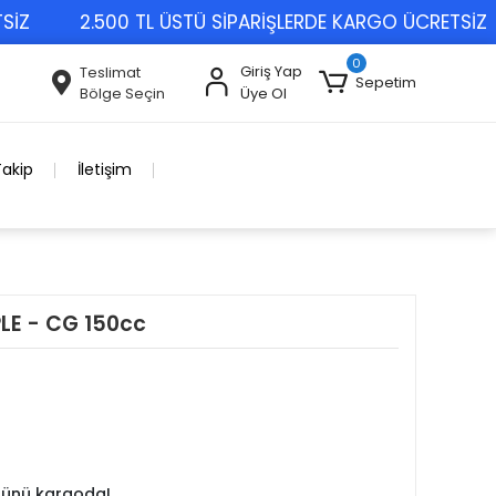
2.500 TL ÜSTÜ SİPARİŞLERDE KARGO ÜCRETSİZ
0
Giriş Yap
Teslimat
Sepetim
Bölge Seçin
Üye Ol
Takip
İletişim
E - CG 150cc
 günü kargoda!