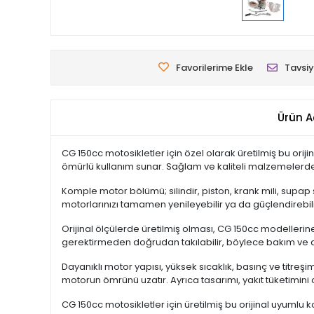
Favorilerime Ekle
Tavsiy
Ürün A
CG 150cc motosikletler için özel olarak üretilmiş bu or
ömürlü kullanım sunar. Sağlam ve kaliteli malzemelerden 
Komple motor bölümü; silindir, piston, krank mili, supap 
motorlarınızı tamamen yenileyebilir ya da güçlendirebili
Orijinal ölçülerde üretilmiş olması, CG 150cc modelleri
gerektirmeden doğrudan takılabilir, böylece bakım ve de
Dayanıklı motor yapısı, yüksek sıcaklık, basınç ve titre
motorun ömrünü uzatır. Ayrıca tasarımı, yakıt tüketimin
CG 150cc motosikletler için üretilmiş bu orijinal uyuml