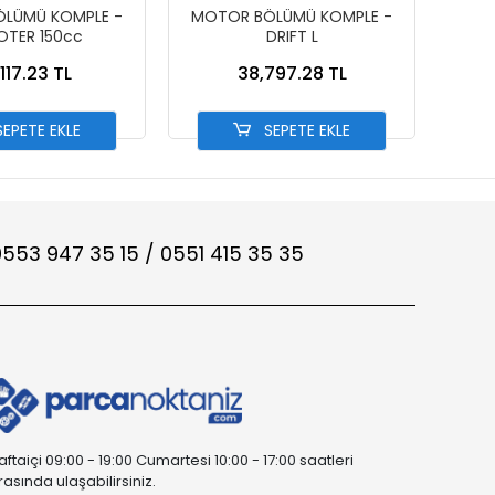
LÜMÜ KOMPLE -
MOTOR BÖLÜMÜ KOMPLE -
MOT
TER 150cc
DRIFT L
117.23 TL
38,797.28 TL
EPETE EKLE
SEPETE EKLE
553 947 35 15 / 0551 415 35 35
aftaiçi 09:00 - 19:00 Cumartesi 10:00 - 17:00 saatleri
rasında ulaşabilirsiniz.