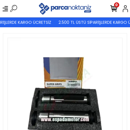
0
RİŞLERDE KARGO ÜCRETSİZ
2.500 TL ÜSTÜ SİPARİŞLERDE KARGO Ü