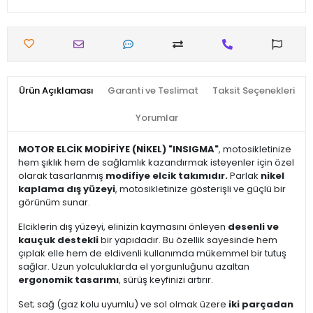
Ürün Açıklaması
Garanti ve Teslimat
Taksit Seçenekleri
Yorumlar
MOTOR ELCİK MODİFİYE (NİKEL) "INSIGMA"
, motosikletinize
hem şıklık hem de sağlamlık kazandırmak isteyenler için özel
olarak tasarlanmış
modifiye elcik takımıdır.
Parlak
nikel
kaplama dış yüzeyi
, motosikletinize gösterişli ve güçlü bir
görünüm sunar.
Elciklerin dış yüzeyi, elinizin kaymasını önleyen
desenli ve
kauçuk destekli
bir yapıdadır. Bu özellik sayesinde hem
çıplak elle hem de eldivenli kullanımda mükemmel bir tutuş
sağlar. Uzun yolculuklarda el yorgunluğunu azaltan
ergonomik tasarımı
, sürüş keyfinizi artırır.
Set; sağ (gaz kolu uyumlu) ve sol olmak üzere
iki parçadan