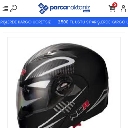
0
RİŞLERDE KARGO ÜCRETSİZ
2.500 TL ÜSTÜ SİPARİŞLERDE KARGO Ü