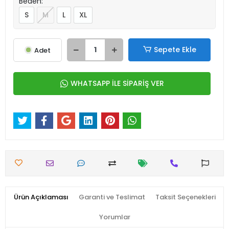
Beden:
S
M
L
XL
Sepete Ekle
Adet
WHATSAPP İLE SİPARİŞ VER
Ürün Açıklaması
Garanti ve Teslimat
Taksit Seçenekleri
Yorumlar