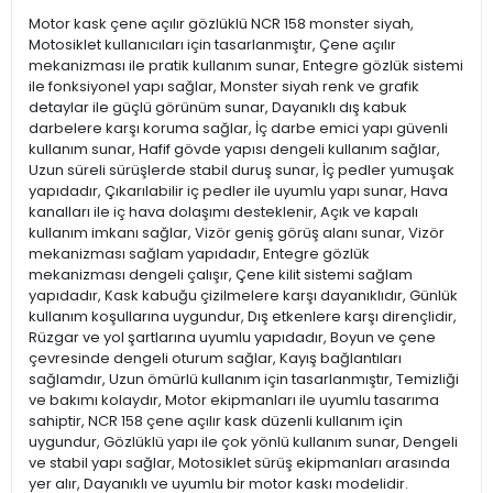
Motor kask çene açılır gözlüklü NCR 158 monster siyah,
Motosiklet kullanıcıları için tasarlanmıştır, Çene açılır
mekanizması ile pratik kullanım sunar, Entegre gözlük sistemi
ile fonksiyonel yapı sağlar, Monster siyah renk ve grafik
detaylar ile güçlü görünüm sunar, Dayanıklı dış kabuk
darbelere karşı koruma sağlar, İç darbe emici yapı güvenli
kullanım sunar, Hafif gövde yapısı dengeli kullanım sağlar,
Uzun süreli sürüşlerde stabil duruş sunar, İç pedler yumuşak
yapıdadır, Çıkarılabilir iç pedler ile uyumlu yapı sunar, Hava
kanalları ile iç hava dolaşımı desteklenir, Açık ve kapalı
kullanım imkanı sağlar, Vizör geniş görüş alanı sunar, Vizör
mekanizması sağlam yapıdadır, Entegre gözlük
mekanizması dengeli çalışır, Çene kilit sistemi sağlam
yapıdadır, Kask kabuğu çizilmelere karşı dayanıklıdır, Günlük
kullanım koşullarına uygundur, Dış etkenlere karşı dirençlidir,
Rüzgar ve yol şartlarına uyumlu yapıdadır, Boyun ve çene
çevresinde dengeli oturum sağlar, Kayış bağlantıları
sağlamdır, Uzun ömürlü kullanım için tasarlanmıştır, Temizliği
ve bakımı kolaydır, Motor ekipmanları ile uyumlu tasarıma
sahiptir, NCR 158 çene açılır kask düzenli kullanım için
uygundur, Gözlüklü yapı ile çok yönlü kullanım sunar, Dengeli
ve stabil yapı sağlar, Motosiklet sürüş ekipmanları arasında
yer alır, Dayanıklı ve uyumlu bir motor kaskı modelidir.