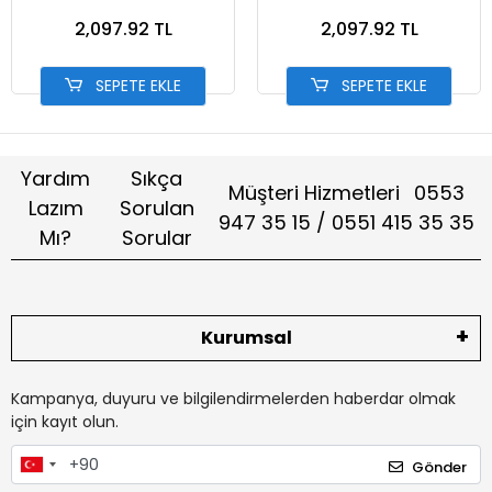
13002-7 PEMBE
MAVİ 13002-6 MAT MAVİ
2,097.92 TL
2,097.92 TL
SEPETE EKLE
SEPETE EKLE
Yardım
Sıkça
Müşteri Hizmetleri
0553
Lazım
Sorulan
947 35 15 / 0551 415 35 35
Mı?
Sorular
Kurumsal
Kampanya, duyuru ve bilgilendirmelerden haberdar olmak
için kayıt olun.
Gönder