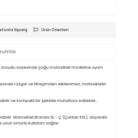
efonla Sipariş
Ürün Önerileri
rumlar
ür. XL boyutu sayesinde çoğu motosiklet modeline uyum
yesinde rüzgar ve titreşimden etkilenmez, motosikletin
abilir ve kompakt bir şekilde muhafaza edilebilir,
lir. Motosiklet Branda XL - Ç (Çantalı XXL), dayanıklı
e uzun ömürlü kullanım sağlar.