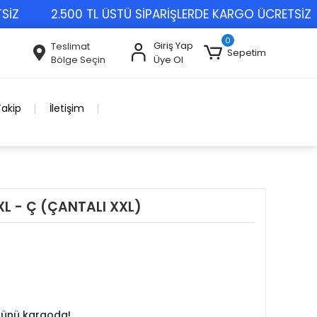
2.500 TL ÜSTÜ SİPARİŞLERDE KARGO ÜCRETSİZ
0
Giriş Yap
Teslimat
Sepetim
Bölge Seçin
Üye Ol
Takip
İletişim
L - Ç (ÇANTALI XXL)
 günü kargoda!