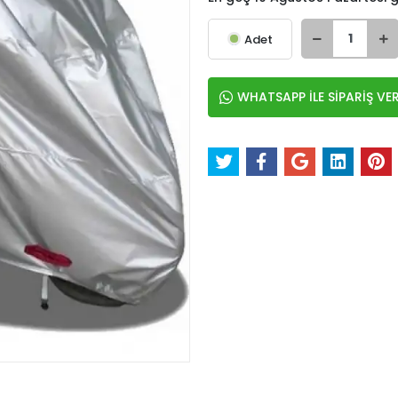
Adet
WHATSAPP İLE SİPARİŞ VE