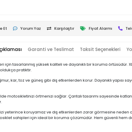
e Et
Yorum Yaz
Karşılaştır
Fiyat Alarmı
Tel
çıklaması
Garanti ve Teslimat
Taksit Seçenekleri
Yo
leri için tasarlanmış yüksek kaliteli ve dayanıklı bir koruma örtüsüd
oldukça pratiktir.
mur, kar, toz ve güneş gibi dış etkenlerden korur. Dayanıklı yapısı sa
de motosikletinizi örtmenizi sağlar. Çantalı tasarımı sayesinde katlan
r.
izi yeterince koruyamaz ve dış etkenlerden zarar görmesine neden olabi
tosiklet sahipleri için ideal bir koruma çözümüdür. Hem güvenli hem d