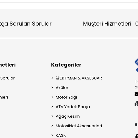
kça Sorulan Sorular
Müşteri Hizmetleri
0
etleri
Kategoriler
 Sorular
🚨EKİPMAN & AKSESUAR
H
a
Aküler
mleri
Motor Yağı
ATV Yedek Parça
Ağaç Kesim
B
Motosiklet Aksesuarlari
KASK