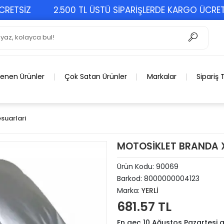
SİZ
2.500 TL ÜSTÜ SİPARİŞLERDE KARGO ÜCRETSİZ
lenen Ürünler
Çok Satan Ürünler
Markalar
Sipariş 
suarlari
MOTOSİKLET BRANDA X
Ürün Kodu:
90069
Barkod:
8000000004123
Marka:
YERLİ
681.57 TL
En geç 10 Ağustos Pazartesi