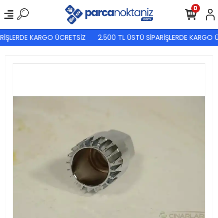
0
RİŞLERDE KARGO ÜCRETSİZ
2.500 TL ÜSTÜ SİPARİŞLERDE KARGO Ü