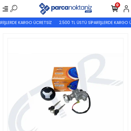
0
RİŞLERDE KARGO ÜCRETSİZ
2.500 TL ÜSTÜ SİPARİŞLERDE KARGO Ü