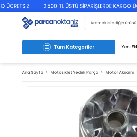
CRETSİZ
2.500 TL ÜSTÜ SİPARİŞLERDE KARGO ÜCRET
Tüm Kategoriler
Yeni Ek
Ana Sayfa
Motosiklet Yedek Parça
Motor Aksami