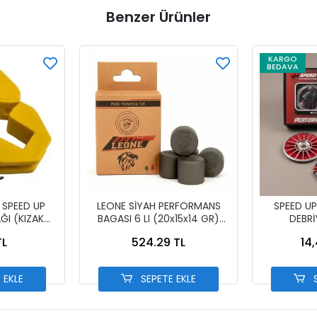
Benzer Ürünler
KARGO
BEDAVA
SPEED UP
LEONE SİYAH PERFORMANS
SPEED U
ĞI (KIZAK
BAGASI 6 LI (20x15x14 GR)
DEBR
)
FİZY-DİO-PCX-DYLAN-
PE
TL
524.29 TL
14,
JÜPİTER 125-ACT 125
 EKLE
SEPETE EKLE
S