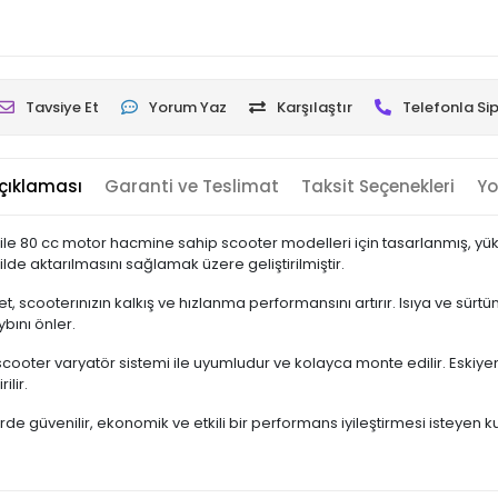
Tavsiye Et
Yorum Yaz
Karşılaştır
Telefonla Sip
çıklaması
Garanti ve Teslimat
Taksit Seçenekleri
Yo
c ile 80 cc motor hacmine sahip scooter modelleri için tasarlanmış, yük
lde aktarılmasını sağlamak üzere geliştirilmiştir.
t, scooterınızın kalkış ve hızlanma performansını artırır. Isıya ve sür
bını önler.
 scooter varyatör sistemi ile uyumludur ve kolayca monte edilir. Eskiy
ilir.
lerde güvenilir, ekonomik ve etkili bir performans iyileştirmesi isteyen kul