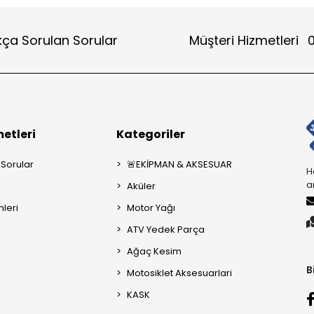
kça Sorulan Sorular
Müşteri Hizmetleri
0
etleri
Kategoriler
 Sorular
🚨EKİPMAN & AKSESUAR
H
a
Aküler
mleri
Motor Yağı
ATV Yedek Parça
Ağaç Kesim
B
Motosiklet Aksesuarlari
KASK