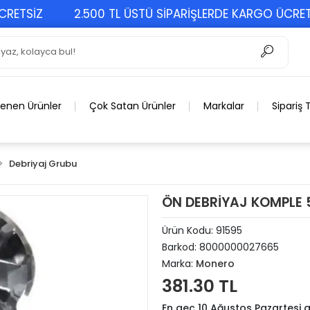
SİZ
2.500 TL ÜSTÜ SİPARİŞLERDE KARGO ÜCRETSİZ
lenen Ürünler
Çok Satan Ürünler
Markalar
Sipariş 
Debriyaj Grubu
ÖN DEBRİYAJ KOMPLE 
Ürün Kodu:
91595
Barkod:
8000000027665
Marka:
Monero
381.30 TL
En geç 10 Ağustos Pazartesi