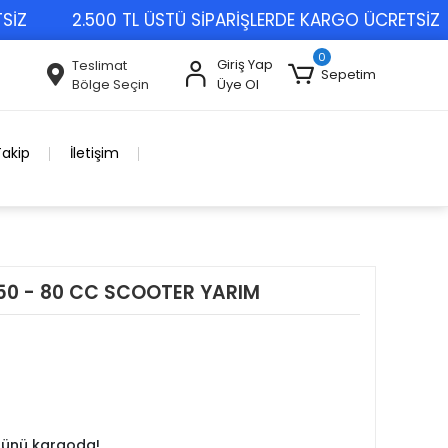
2.500 TL ÜSTÜ SİPARİŞLERDE KARGO ÜCRETSİZ
0
Giriş Yap
Teslimat
Sepetim
Bölge Seçin
Üye Ol
Takip
İletişim
50 - 80 CC SCOOTER YARIM
 günü kargoda!