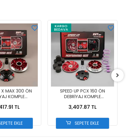
KARGO
BEDAVA
P X MAX 300 ÖN
SPEED UP PCX 160 ÖN
DEBRİ
İYAJ KOMPLE
DEBRİYAJ KOMPLE
SET] 
RFORMANS
PERFORMANS
417.91 TL
3,407.87 TL
EPETE EKLE
SEPETE EKLE