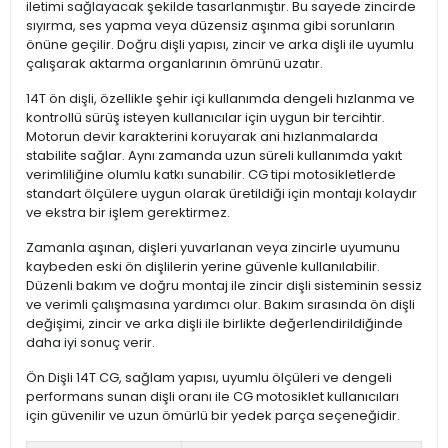
iletimi sağlayacak şekilde tasarlanmıştır. Bu sayede zincirde
sıyırma, ses yapma veya düzensiz aşınma gibi sorunların
önüne geçilir. Doğru dişli yapısı, zincir ve arka dişli ile uyumlu
çalışarak aktarma organlarının ömrünü uzatır.
14T ön dişli, özellikle şehir içi kullanımda dengeli hızlanma ve
kontrollü sürüş isteyen kullanıcılar için uygun bir tercihtir.
Motorun devir karakterini koruyarak ani hızlanmalarda
stabilite sağlar. Aynı zamanda uzun süreli kullanımda yakıt
verimliliğine olumlu katkı sunabilir. CG tipi motosikletlerde
standart ölçülere uygun olarak üretildiği için montajı kolaydır
ve ekstra bir işlem gerektirmez.
Zamanla aşınan, dişleri yuvarlanan veya zincirle uyumunu
kaybeden eski ön dişlilerin yerine güvenle kullanılabilir.
Düzenli bakım ve doğru montaj ile zincir dişli sisteminin sessiz
ve verimli çalışmasına yardımcı olur. Bakım sırasında ön dişli
değişimi, zincir ve arka dişli ile birlikte değerlendirildiğinde
daha iyi sonuç verir.
Ön Dişli 14T CG, sağlam yapısı, uyumlu ölçüleri ve dengeli
performans sunan dişli oranı ile CG motosiklet kullanıcıları
için güvenilir ve uzun ömürlü bir yedek parça seçeneğidir.