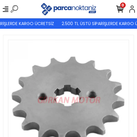
0
RİŞLERDE KARGO ÜCRETSİZ
2.500 TL ÜSTÜ SİPARİŞLERDE KARGO Ü