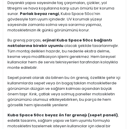
Dayanıklı yapısı sayesinde taş çarpmaları, çizikler, yol
titreşimi ve hava koşullarına karşı uzun ömürlü bir koruma
sunar.
Parlak beyaz rengi
, Kuba Space 50cc’nin
gövdesiyle tam uyum içindedir. UV korumalı yüzeyi
sayesinde zamanla solma veya sararma yapmaz,
motosikletinizin ilk günkü görünümünü korur.
Bu grenaj parçası,
orjinal Kuba Space 50cc bağlantı
noktalarına birebir uyumlu
olacak şekilde tasarlanmıştır.
Tüm montaj delikleri hazırdır, bu nedenle ekstra delme,
kesme veya modifikasyon işlemi gerekmez. Hem bireysel
kullanıcılar hem de servis teknisyenleri tarafından kolaylıkla
monte edilebilir.
Sepet paneli olarak da bilinen bu ön grenaj, özellikle şehir içi
kullanımlarda sepet veya ön bagaj takılan motosikletlerde
görünümün düzgün ve sağlam kalması açısından büyük
önem taşır. Kırık, çatlak veya solmuş paneller motosikletin
görünümünü olumsuz etkileyebilirken, bu parça ile hem
görsellik hem işlevsellik yenilenir.
Kuba Space 50cc beyaz ön far grenajı (sepet paneli)
,
estetik tasarımı, sağlam yapısı ve tam uyumlu formuyla
motosikletini tazelemek isteyen kullanıcılar için ideal bir