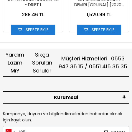
- DRİFT L
DEMİRİ [ORİJİNAL] [2020-
2024] PCX-[50311-K1Z-J10]
288.46 TL
1,520.99 TL
SEPETE EKLE
SEPETE EKLE
Yardım
Sıkça
Müşteri Hizmetleri
0553
Lazım
Sorulan
947 35 15 / 0551 415 35 35
Mı?
Sorular
Kurumsal
Kampanya, duyuru ve bilgilendirmelerden haberdar olmak
için kayıt olun.