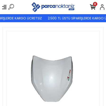
0
RİŞLERDE KARGO ÜCRETSİZ
2.500 TL ÜSTÜ SİPARİŞLERDE KARGO Ü