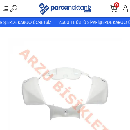
0
RİŞLERDE KARGO ÜCRETSİZ
2.500 TL ÜSTÜ SİPARİŞLERDE KARGO Ü