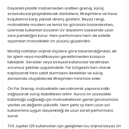
Dayanıklı plastik malzemeden üretilen grenaj, sürüş
sırasında karşılaşılabilecek darbelere, titreşimlere ve hava
koşullarına karşı yüksek direnç gösterir. Beyaz rengi,
motosiklete modern ve temiz bir görünüm kazandırırken,
üzerinde kullanılan boyanın UV dayanımı sayesinde uzun
süre parlaklığını korur. Hem performans hem de estetik
açısından motosikletin ön yüzünü güçlendirir.
Montaj noktaları orijinal ölçülere göre tasarlandığından, ek
bir işlem veya modifikasyon gerektirmeden kolayca
takılabilir. Servisler veya bireysel kullanıcılar tarafından
sorunsuz şekilde uygulanabilir. Far bölgesini tam olarak
kaplayarak farın sabit durmasını destekler ve sürüş
esnasında oluşabilecek titreşimleri minimize eder.
Ön Far Grenajı, motosikletin aerodinamik yapısına katkı
sağlayarak sürüş stabilitesini artırır. Ayrıca ön yüzeydeki
bütünlüğü sağladığı için motosikletinizin genel görünümünü
yeniler ve değerini yükseltir. Hem şehir içi hem uzun yol
kullanımına uygun dayanıklılığı ile uzun süreli performans
sunar.
TVS Jupiter 125 kullanıcıları için geliştirilen bu orijinal beyaz ön