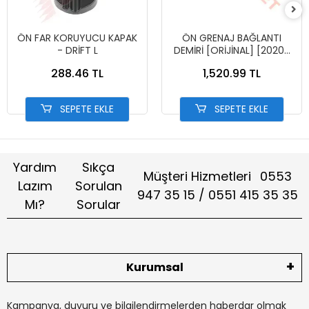
ÖN FAR KORUYUCU KAPAK
ÖN GRENAJ BAĞLANTI
- DRİFT L
DEMİRİ [ORİJİNAL] [2020-
2024] PCX-[50311-K1Z-J10]
288.46 TL
1,520.99 TL
SEPETE EKLE
SEPETE EKLE
Yardım
Sıkça
Müşteri Hizmetleri
0553
Lazım
Sorulan
947 35 15 / 0551 415 35 35
Mı?
Sorular
Kurumsal
Kampanya, duyuru ve bilgilendirmelerden haberdar olmak