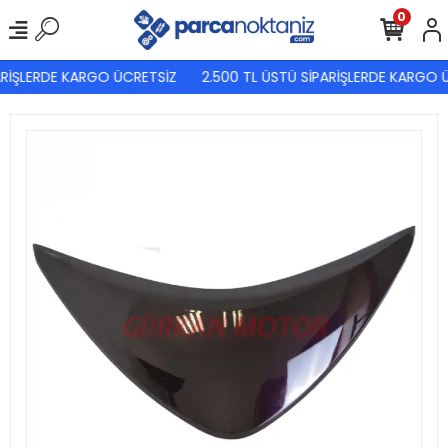
0
RİŞLERDE KARGO ÜCRETSİZ
2.500 TL ÜSTÜ SİPARİŞLERDE KARGO Ü