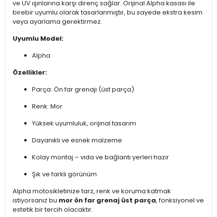
ve UV ışınlarına karşı direnç sağlar. Orijinal Alpha kasası ile
birebir uyumlu olarak tasarlanmıştır, bu sayede ekstra kesim
veya ayarlama gerektirmez.
Uyumlu Model:
Alpha
Özellikler:
Parça: Ön far grenajı (üst parça)
Renk: Mor
Yüksek uyumluluk, orijinal tasarım
Dayanıklı ve esnek malzeme
Kolay montaj – vida ve bağlantı yerleri hazır
Şık ve farklı görünüm
Alpha motosikletinize tarz, renk ve koruma katmak
istiyorsanız bu
mor ön far grenaj üst parça
, fonksiyonel ve
estetik bir tercih olacaktır.