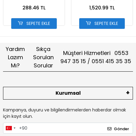
2024] PCX-[50311-K1Z-J10]
288.46 TL
1,520.99 TL
SEPETE EKLE
SEPETE EKLE
Yardım
Sıkça
Müşteri Hizmetleri
0553
Lazım
Sorulan
947 35 15 / 0551 415 35 35
Mı?
Sorular
Kurumsal
Kampanya, duyuru ve bilgilendirmelerden haberdar olmak
için kayıt olun.
Gönder