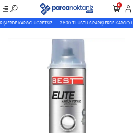
0
RİŞLERDE KARGO ÜCRETSİZ
2.500 TL ÜSTÜ SİPARİŞLERDE KARGO Ü