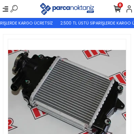
0
ARİŞLERDE KARGO ÜCRETSİZ
2.500 TL ÜSTÜ SİPARİŞLERDE KARGO Ü