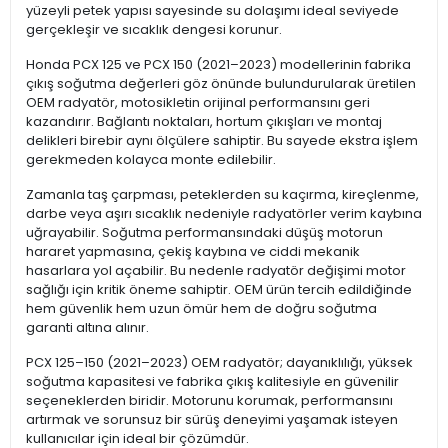
yüzeyli petek yapısı sayesinde su dolaşımı ideal seviyede
gerçekleşir ve sıcaklık dengesi korunur.
Honda PCX 125 ve PCX 150 (2021–2023) modellerinin fabrika
çıkış soğutma değerleri göz önünde bulundurularak üretilen
OEM radyatör, motosikletin orijinal performansını geri
kazandırır. Bağlantı noktaları, hortum çıkışları ve montaj
delikleri birebir aynı ölçülere sahiptir. Bu sayede ekstra işlem
gerekmeden kolayca monte edilebilir.
Zamanla taş çarpması, peteklerden su kaçırma, kireçlenme,
darbe veya aşırı sıcaklık nedeniyle radyatörler verim kaybına
uğrayabilir. Soğutma performansındaki düşüş motorun
hararet yapmasına, çekiş kaybına ve ciddi mekanik
hasarlara yol açabilir. Bu nedenle radyatör değişimi motor
sağlığı için kritik öneme sahiptir. OEM ürün tercih edildiğinde
hem güvenlik hem uzun ömür hem de doğru soğutma
garanti altına alınır.
PCX 125–150 (2021–2023) OEM radyatör; dayanıklılığı, yüksek
soğutma kapasitesi ve fabrika çıkış kalitesiyle en güvenilir
seçeneklerden biridir. Motorunu korumak, performansını
artırmak ve sorunsuz bir sürüş deneyimi yaşamak isteyen
kullanıcılar için ideal bir çözümdür.