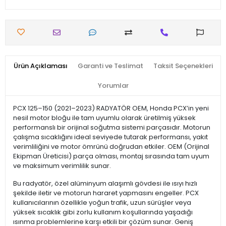
Ürün Açıklaması
Garanti ve Teslimat
Taksit Seçenekleri
Yorumlar
PCX 125–150 (2021–2023) RADYATÖR OEM, Honda PCX’in yeni
nesil motor bloğu ile tam uyumlu olarak üretilmiş yüksek
performanslı bir orijinal soğutma sistemi parçasıdır. Motorun
çalışma sıcaklığını ideal seviyede tutarak performansı, yakıt
verimliliğini ve motor ömrünü doğrudan etkiler. OEM (Orijinal
Ekipman Üreticisi) parça olması, montaj sırasında tam uyum
ve maksimum verimlilik sunar.
Bu radyatör, özel alüminyum alaşımlı gövdesi ile ısıyı hızlı
şekilde iletir ve motorun hararet yapmasını engeller. PCX
kullanıcılarının özellikle yoğun trafik, uzun sürüşler veya
yüksek sıcaklık gibi zorlu kullanım koşullarında yaşadığı
ısınma problemlerine karşı etkili bir çözüm sunar. Geniş