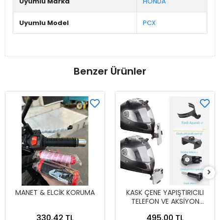
Uyumlu Marka
HONDA
Uyumlu Model
PCX
Benzer Ürünler
MANET & ELCİK KORUMA
KASK ÇENE YAPIŞTIRICILI
TELEFON VE AKSİYON
KAMERA TUTUCU FULL SET
330.42 TL
495.00 TL