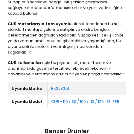
Supapların sessiz ve dengeli bir şekilde çalışmasını
sağlayarak motor performansını artırır ve yakıt verimliliğine
katkıda bulunur.
CUB motorlarıyla tam uyumlu
olarak tasarlanan bu set,
standart montaj ölçülerine sahiptir ve ekstra bir işlem
gerektirmeden doğrudan takılabilir. Supap sesi, çekiş kaybı
ya da zamanlama sorunları gibi belirtiler yaşandığında, bu
piyano seti ile motorun verimli çalışması yeniden
sağlanabilir.
CUB kullanıcıları
için bu piyano seti, motor bakım ve
onarımlarında güvenle tercih edilebilecek, ekonomik,
dayanıklı ve performans artırıcı bir yedek parça alternatifidir.
Uyumlu Marka
RKS
,
CUB
Uyumlu Model
CUB - 50 / 80 / 100 / 110 / 125
,
SNIPER
Benzer Ürünler