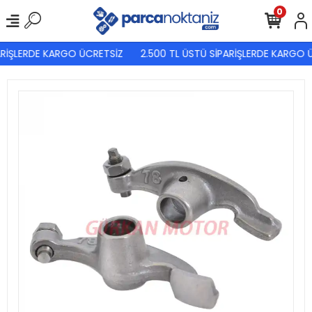
0
RİŞLERDE KARGO ÜCRETSİZ
2.500 TL ÜSTÜ SİPARİŞLERDE KARGO Ü