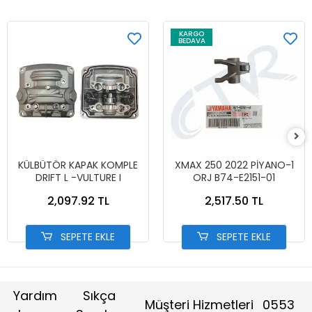
KARGO
BEDAVA
KÜLBÜTÖR KAPAK KOMPLE
XMAX 250 2022 PİYANO-1
DRIFT L -VULTURE I
ORJ B74-E2151-01
2,097.92 TL
2,517.50 TL
SEPETE EKLE
SEPETE EKLE
Yardım
Sıkça
Müşteri Hizmetleri
0553