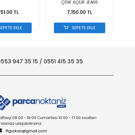
ÇENE AÇILIR JEANS
BEYA
751.00 TL
7,150.00 TL
EPETE EKLE
SEPETE EKLE
553 947 35 15 / 0551 415 35 35
aftaiçi 09:00 - 19:00 Cumartesi 10:00 - 17:00 saatleri
rasında ulaşabilirsiniz.
ffgurkan@gmail.com