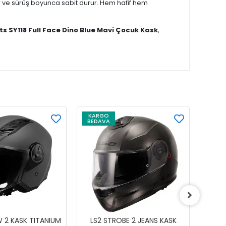
r ve sürüş boyunca sabit durur. Hem hafif hem
s SY118 Full Face Dino Blue Mavi Çocuk Kask
,
KARGO
KAR
BEDAVA
BEDA
W 2 KASK TITANIUM
LS2 STROBE 2 JEANS KASK
GIVI