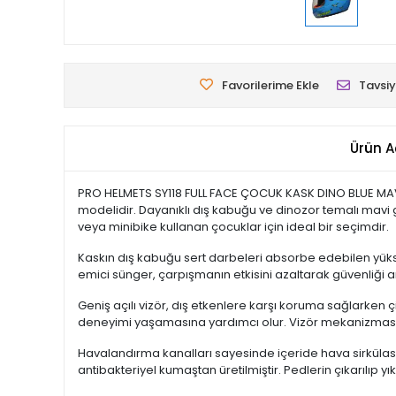
Favorilerime Ekle
Tavsiy
Ürün A
PRO HELMETS SY118 FULL FACE ÇOCUK KASK DINO BLUE MAVİ,
modelidir. Dayanıklı dış kabuğu ve dinozor temalı mavi 
veya minibike kullanan çocuklar için ideal bir seçimdir.
Kaskın dış kabuğu sert darbeleri absorbe edebilen yüks
emici sünger, çarpışmanın etkisini azaltarak güvenliği art
Geniş açılı vizör, dış etkenlere karşı koruma sağlarken 
deneyimi yaşamasına yardımcı olur. Vizör mekanizması
Havalandırma kanalları sayesinde içeride hava sirkülasy
antibakteriyel kumaştan üretilmiştir. Pedlerin çıkarılıp y