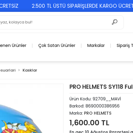
SİZ
2.500 TL ÜSTÜ SİPARİŞLERDE KARGO ÜCRETSİZ
lenen Ürünler
Çok Satan Ürünler
Markalar
Sipariş 
suarlari
Kasklar
PRO HELMETS SY118 Fu
Ürün Kodu:
92709__MAVİ
Barkod:
8690000386956
Marka:
PRO HELMETS
1,600.00 TL
En geç 10 Ağustos Pazartesi