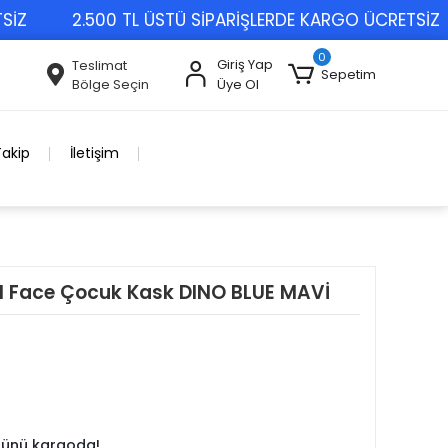
2.500 TL ÜSTÜ SİPARİŞLERDE KARGO ÜCRETSİZ
0
Giriş Yap
Teslimat
Sepetim
Bölge Seçin
Üye Ol
Takip
İletişim
ll Face Çocuk Kask DINO BLUE MAVİ
 günü kargoda!