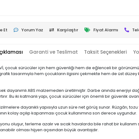
e Et
Yorum Yaz
Karşılaştır
Fiyat Alarmı
Tel
çıklaması
Garanti ve Teslimat
Taksit Seçenekleri
Yo
 çocuk sürücüler için hem güvenliği hem de eğlenceli bir görünümü b
grafik tasarımıyla hem çocukların ilgisini çekmekte hem de üst düzey k
ek dayanımlı ABS malzemeden üretilmiştir. Darbe anında enerjiyi dağı
ırır. Bu iki katmanlı yapı, çocuk sürücüler için önemli bir güvenlik avan
çizilmelere dayanıklı yapısıyla uzun süre net görüş sunar. Rüzgârı, to
nın kolay açılıp kapanması çocuk kullanımına son derece uygundur.
onu oluşur, terleme azalır ve sıcak havalarda bile rahat bir kullanım 
ıkanabilir olması hijyen açısından büyük avantajdır.