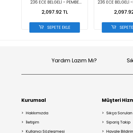
236 ECE BELGELİ - PEMBE
236 ECE BELGELİ 
13002-7 PEMBE
13002-6 MA
2,097.92 TL
2,097.9
SEPETE EKLE
SEPETE
Yardım Lazım Mı?
Sı
Kurumsal
Müşteri Hizm
Hakkımızda
Sıkça Sorulan
İletişim
Sipariş Takip
Kullanıcı Sözleşmesi
Havale Bildiri