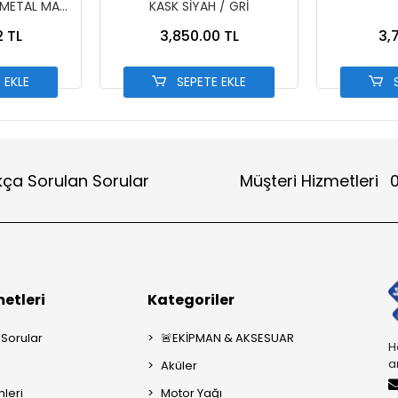
-METAL MAVİ
KASK SİYAH / GRİ
T MAVİ
2 TL
3,850.00 TL
3,
 EKLE
SEPETE EKLE
S
kça Sorulan Sorular
Müşteri Hizmetleri
0
etleri
Kategoriler
 Sorular
🚨EKİPMAN & AKSESUAR
H
a
Aküler
mleri
Motor Yağı