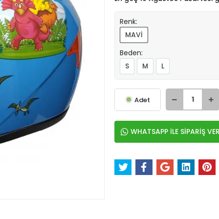
Renk:
MAVİ
Beden:
S
M
L
Adet
WHATSAPP İLE SİPARİŞ VE