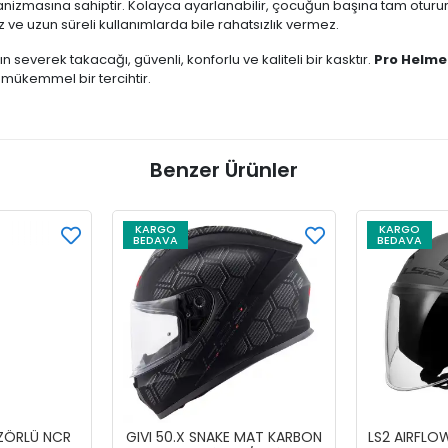
kanizmasına sahiptir. Kolayca ayarlanabilir, çocuğun başına tam oturu
 uzun süreli kullanımlarda bile rahatsızlık vermez.
n severek takacağı, güvenli, konforlu ve kaliteli bir kasktır.
Pro Helmet
 mükemmel bir tercihtir.
Benzer Ürünler
KARGO
KARGO
BEDAVA
BEDAVA
İZÖRLÜ NCR
GIVI 50.X SNAKE MAT KARBON
LS2 AIRFLO