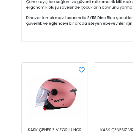
Çene kayışı ise sağlam ve güvenli mikrometrik kilit me
ergonomik oluşu sayesinde çocukların boynunu yormaz ve
Dinozor temalı mavi tasarımı ile SY118 Dino Blue çocukları
güvenlik ve eğlenceyi bir arada isteyen ebeveynler için
KASK ÇENESİZ VİZÖRLÜ NCR
KASK ÇENESİZ V