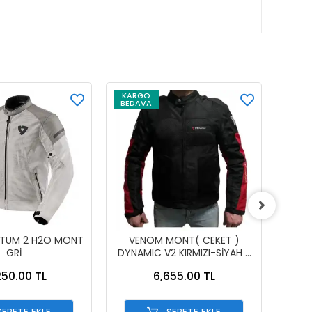
KARGO
KAR
BEDAVA
BEDA
NTUM 2 H2O MONT
VENOM MONT( CEKET )
VE
GRİ
DYNAMIC V2 KIRMIZI-SİYAH -
CO
SİYAH - KIRMIZI - L
250.00 TL
6,655.00 TL