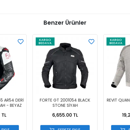
Benzer Ürünler
KARGO
KARGO
BEDAVA
BEDAVA
5 AR54 DERİ
FORTE GT 2001054 BLACK
REVIT QUA
YAH - BEYAZ
STONE SİYAH
 TL
6,655.00 TL
19,