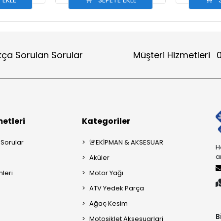
 EKLE
SEPETE EKLE
S
kça Sorulan Sorular
Müşteri Hizmetleri
0
etleri
Kategoriler
 Sorular
🚨EKİPMAN & AKSESUAR
H
a
Aküler
mleri
Motor Yağı
ATV Yedek Parça
Ağaç Kesim
B
Motosiklet Aksesuarlari