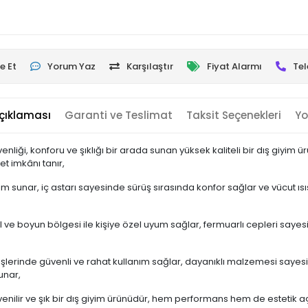
e Et
Yorum Yaz
Karşılaştır
Fiyat Alarmı
Tel
çıklaması
Garanti ve Teslimat
Taksit Seçenekleri
Yo
liği, konforu ve şıklığı bir arada sunan yüksek kaliteli bir dış giyim 
t imkânı tanır,
nım sunar, iç astarı sayesinde sürüş sırasında konfor sağlar ve vücut ıs
 ve boyun bölgesi ile kişiye özel uyum sağlar, fermuarlı cepleri saye
lerinde güvenli ve rahat kullanım sağlar, dayanıklı malzemesi sayesind
unar,
nilir ve şık bir dış giyim ürünüdür, hem performans hem de estetik açıd