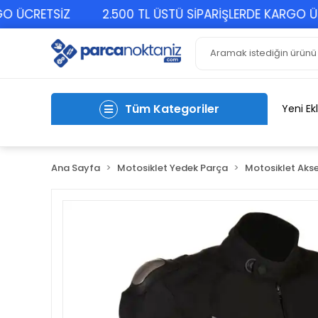
ÜCRETSİZ
2.500 TL ÜSTÜ SİPARİŞLERDE KARGO ÜCRE
Tüm Kategoriler
Yeni Ek
Ana Sayfa
Motosiklet Yedek Parça
Motosiklet Akse