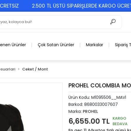
TSİZ
2.500 TL ÜSTÜ SİPARİŞLERDE KARGO ÜCRETSİZ
lenen Ürünler
Çok Satan Ürünler
Markalar
Sipariş 
suarlari
Ceket / Mont
PROHEL COLOMBIA MO
Ürün Kodu:
M1095506__MAVİ
Barkod:
8680033007607
Marka:
PROHEL
KARGO
6,655.00 TL
BEDAVA
En geç 11 Ağustos Salı günü 